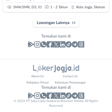
SMA/SMK, D3, S1
1 - 2 Tahun
Kota Jogja, Sleman
Lowongan Lainnya
Temukan kami di
Laporan
Lowongan
Administrasi
Bantul
Nama
About Us
Contact Us
Ahli
Bebas
Lengkap
*
Kebijakan Privasi
Ketentuan Pemasangan
Gizi
(Remote
Temukan kami di
Ahli
Work)
Kecantikan
Gunungkidul
© 2026 PT Saka Cipta Swakarya (Roocket Media). All Rights
No. Telp /
Analis
Kota
Reserved.
Email
WhatsApp
*
*
/
Jogja