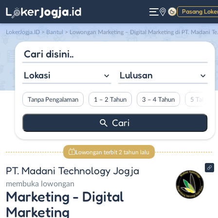
Pasang Loke
Gelap
LokerJogja.ID
>
Bantul
> Lowongan Marketing – Digital Marketing di PT. Madani Technology Jogja
Lokasi
Lulusan
Tanpa Pengalaman
1 – 2 Tahun
3 – 4 Tahun
5 Tahun L
Lowongan terbit 2 tahun lalu
PT. Madani Technology Jogja
membuka lowongan
Marketing - Digital
Marketing