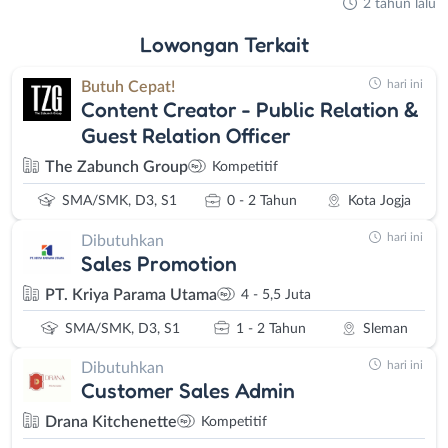
2 tahun lalu
Lowongan
Terkait
hari ini
Butuh Cepat!
Content Creator - Public Relation &
Guest Relation Officer
The Zabunch Group
Kompetitif
SMA/SMK, D3, S1
0 - 2 Tahun
Kota Jogja
hari ini
Dibutuhkan
Sales Promotion
PT. Kriya Parama Utama
4 - 5,5 Juta
SMA/SMK, D3, S1
1 - 2 Tahun
Sleman
hari ini
Dibutuhkan
Customer Sales Admin
Drana Kitchenette
Kompetitif