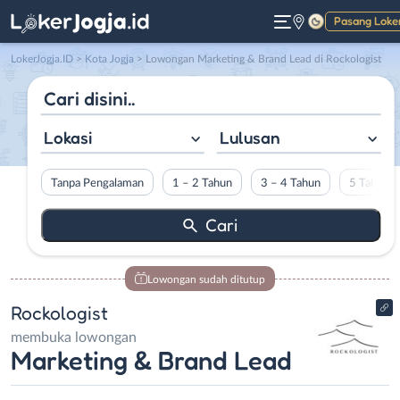
Pasang Loke
Gelap
LokerJogja.ID
>
Kota Jogja
> Lowongan Marketing & Brand Lead di Rockologist
Lokasi
Lulusan
Tanpa Pengalaman
1 – 2 Tahun
3 – 4 Tahun
5 Tahun L
Lowongan sudah ditutup
Rockologist
membuka lowongan
Marketing & Brand Lead