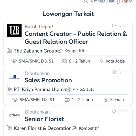
4 minggu lalu
Lapor
Lowongan
Terkait
hari ini
Butuh Cepat!
Content Creator - Public Relation &
Guest Relation Officer
The Zabunch Group
Kompetitif
SMA/SMK, D3, S1
0 - 2 Tahun
Kota Jogja
hari ini
Dibutuhkan
Sales Promotion
PT. Kriya Parama Utama
4 - 5,5 Juta
SMA/SMK, D3, S1
1 - 2 Tahun
Sleman
hari ini
Dibutuhkan
Senior Florist
Karen Florist & Decoration
Kompetitif