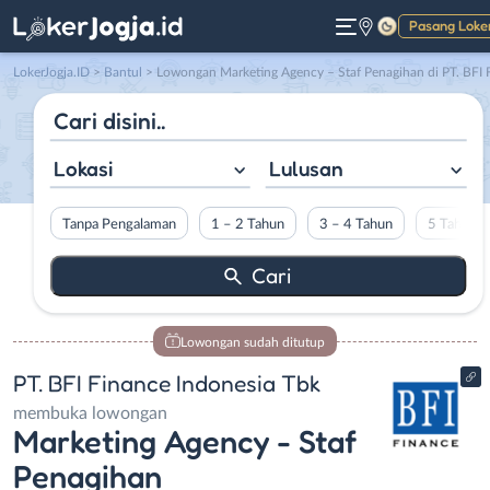
Pasang Loke
Gelap
LokerJogja.ID
>
Bantul
> Lowongan Marketing Agency – Staf Penagihan di PT. BFI Finance Indonesia Tb
Lokasi
Lulusan
Tanpa Pengalaman
1 – 2 Tahun
3 – 4 Tahun
5 Tahun L
Lowongan sudah ditutup
PT. BFI Finance Indonesia Tbk
membuka lowongan
Marketing Agency - Staf
Penagihan