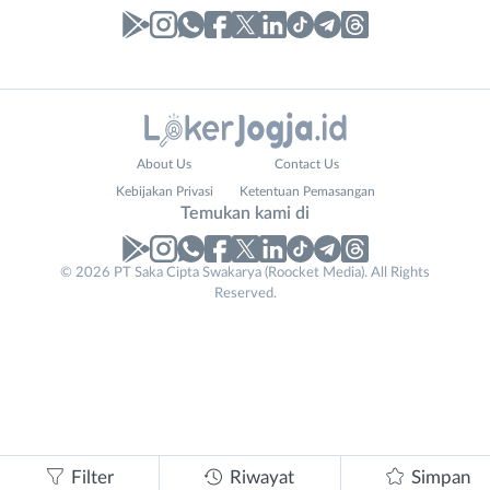
Laporan
Lowongan
Administrasi
Bantul
Nama
About Us
Contact Us
Ahli
Bebas
Lengkap
*
Kebijakan Privasi
Ketentuan Pemasangan
Gizi
(Remote
Temukan kami di
Ahli
Work)
Kecantikan
Gunungkidul
© 2026 PT Saka Cipta Swakarya (Roocket Media). All Rights
No. Telp /
Analis
Kota
Reserved.
Email
WhatsApp
*
*
/
Jogja
Peneliti
Kulon
Kirim kode
Animator
Progo
Apoteker
Luar
Contact
Arsitek
DIY
Tidak
Email
*
Asisten
Sleman
bisa
Baker
Filter
Riwayat
Simpan
mengirimkan