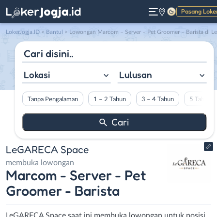
Pasang Loke
Gelap
LokerJogja.ID
>
Bantul
> Lowongan Marcom – Server – Pet Groomer – Barista di LeGARECA Space
Lokasi
Lulusan
Tanpa Pengalaman
1 – 2 Tahun
3 – 4 Tahun
5 Tahun L
LeGARECA Space
membuka lowongan
Marcom - Server - Pet
Groomer - Barista
LeGARECA Space saat ini membuka lowongan untuk posisi