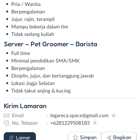
Pria / Wanita
Berpengalaman
Jujur, rajin, terampil
Mampu bekerja dalam tim
Tidak sedang kuliah
Server –
Pet Groomer –
Barista
Full time
Minimal pendidikan SMA/SMK
Berpengalaman
Disiplin, jujur, dan bertanggung jawab
Lokasi Jogja Selatan
Tidak takut anjing & kucing
Kirim
Lamaran
:
Email
legareca.space@gmail.com
:
No. Telepon
+6281229508183
Email
WhatsApp
Simpan
Bagikan
Lamar