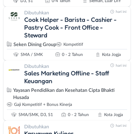
D3, S1
0-4 Tahun
Sleman, Luar DIY
hari ini
Dibutuhkan
Cook Helper - Barista - Cashier -
Pastry Cook - Front Office -
Steward
Seken Dining Group
Kompetitif
SMA / SMK
0 - 2 Tahun
Kota Jogja
hari ini
Dibutuhkan
Sales Marketing Offline - Staff
Keuangan
Yayasan Pendidikan dan Kesehatan Cipta Bhakti
Husada
Gaji Kompetitif + Bonus Kinerja
SMA/SMK, D3, S1
0 - 2 Tahun
Kota Jogja
hari ini
Dibutuhkan
Karyawan Kuliner