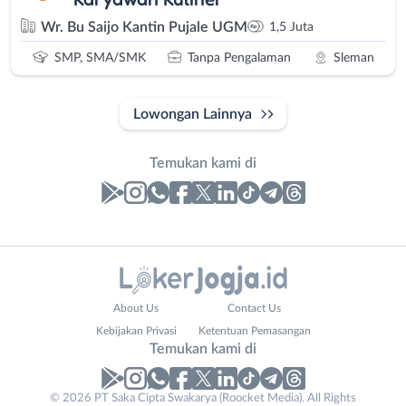
Wr. Bu Saijo Kantin Pujale UGM
1,5 Juta
SMP, SMA/SMK
Tanpa Pengalaman
Sleman
Lowongan Lainnya
Temukan kami di
Laporan
Lowongan
Administrasi
Bantul
Nama
About Us
Contact Us
Ahli
Bebas
Lengkap
*
Kebijakan Privasi
Ketentuan Pemasangan
Gizi
(Remote
Temukan kami di
Ahli
Work)
Kecantikan
Gunungkidul
© 2026 PT Saka Cipta Swakarya (Roocket Media). All Rights
No. Telp /