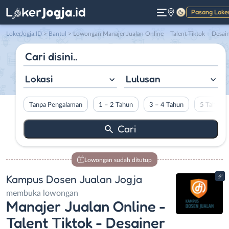
Pasang Loke
Gelap
LokerJogja.ID
>
Bantul
> Lowongan Manajer Jualan Online – Talent Tiktok – Desainer Grafis Full Time – Desainer Grafis Part Time – Video Grapher – Lulusan Statistik – Staff Akuntan – FB, IG, GOOGLE ADVERTISER – Copywriter – Programmer – Siswa atau Mahasiswa Magang di Kampus Dosen Jualan Jog
Lokasi
Lulusan
Tanpa Pengalaman
1 – 2 Tahun
3 – 4 Tahun
5 Tahun L
Lowongan sudah ditutup
Kampus Dosen Jualan Jogja
membuka lowongan
Manajer Jualan Online -
Talent Tiktok - Desainer