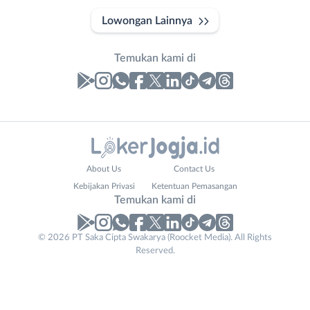
Lowongan Lainnya
Temukan kami di
Laporan
Lowongan
Administrasi
Bantul
Nama
About Us
Contact Us
Ahli
Bebas
Lengkap
*
Kebijakan Privasi
Ketentuan Pemasangan
Gizi
(Remote
Temukan kami di
Ahli
Work)
Kecantikan
Gunungkidul
© 2026 PT Saka Cipta Swakarya (Roocket Media). All Rights
Email
No. Telp /
*
Analis
Kota
Reserved.
Email
WhatsApp
*
*
/
Jogja
Peneliti
Kulon
Kirim kode
Animator
Progo