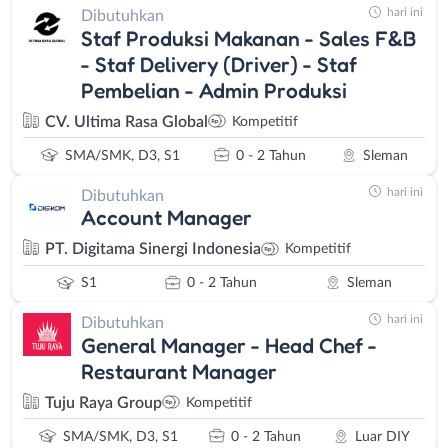
hari ini
Dibutuhkan
Staf Produksi Makanan - Sales F&B
- Staf Delivery (Driver) - Staf
Pembelian - Admin Produksi
CV. Ultima Rasa Global
Kompetitif
SMA/SMK, D3, S1
0 - 2 Tahun
Sleman
hari ini
Dibutuhkan
Account Manager
PT. Digitama Sinergi Indonesia
Kompetitif
S1
0 - 2 Tahun
Sleman
hari ini
Dibutuhkan
General Manager - Head Chef -
Restaurant Manager
Tuju Raya Group
Kompetitif
SMA/SMK, D3, S1
0 - 2 Tahun
Luar DIY