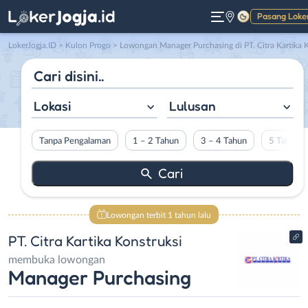
Pasang Loke
Gelap
LokerJogja.ID
>
Kulon Progo
> Lowongan Manager Purchasing di PT. Citra Kartika Konstruks
Lokasi
Lulusan
Tanpa Pengalaman
1 – 2 Tahun
3 – 4 Tahun
5 Tahun L
Lowongan terbit 1 tahun lalu
PT. Citra Kartika Konstruksi
membuka lowongan
Manager Purchasing