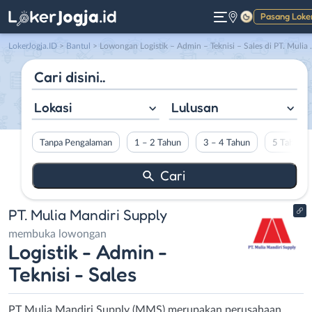
Pasang Loke
Gelap
LokerJogja.ID
>
Bantul
> Lowongan Logistik – Admin – Teknisi – Sales di PT. Mulia Mandiri Supply
Lokasi
Lulusan
Tanpa Pengalaman
1 – 2 Tahun
3 – 4 Tahun
5 Tahun L
PT. Mulia Mandiri Supply
membuka lowongan
Logistik - Admin -
Teknisi - Sales
PT Mulia Mandiri Supply (MMS) merupakan perusahaan