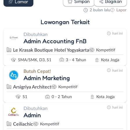
Simpan
Bagikan
Lamar
2 bulan lalu
Lapor
Lowongan
Terkait
hari ini
Dibutuhkan
Admin Accounting FnB
Le Krasak Boutique Hotel Yogyakarta
Kompetitif
SMA/SMK, D3, S1
3 - 4 Tahun
Kota Jogja
hari ini
Butuh Cepat!
Admin Marketing
Arsigriya Architect
Kompetitif
S1
0 - 2 Tahun
Kota Jogja
hari ini
Dibutuhkan
Admin
Ceiliachic
Kompetitif