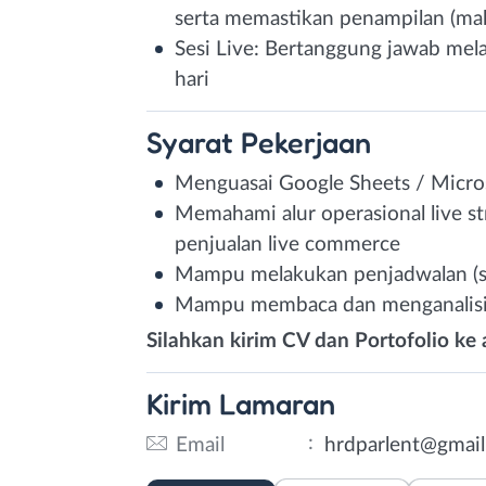
serta memastikan penampilan (ma
Sesi Live: Bertanggung jawab mela
hari
Syarat
Pekerjaan
Menguasai Google Sheets / Micros
Memahami alur operasional live st
penjualan live commerce
Mampu melakukan penjadwalan (sch
Mampu membaca dan menganalisis 
Silahkan kirim CV dan Portofolio ke
Kirim
Lamaran
:
Email
hrdparlent@gmai
Email