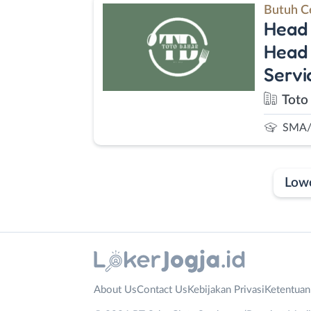
Butuh C
Head 
Head 
Servi
Toto
SMA/
Low
Laporan
Lowongan
Administrasi
Bantul
Nama
About Us
Contact Us
Kebijakan Privasi
Ketentua
Ahli
Bebas
Lengkap
*