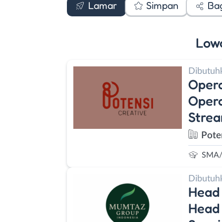
Lamar
Simpan
Ba
Low
Dibutuh
Opera
Opera
Strea
Pote
SMA/
Dibutuh
Head 
Head 