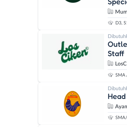
Speci
Mumt
D3, S
Dibutuh
Outle
Staff
LosC
SMA 
Dibutuh
Head 
Ayam
SMA/