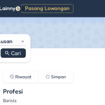
Lainnya
Pasang Lowongan
Gelap
lusan
Riwayat
Simpan
Profesi
Barista