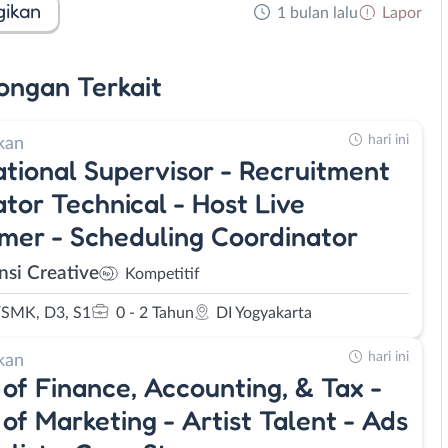
gikan
1 bulan lalu
Lapor
ongan
Terkait
hari ini
kan
tional Supervisor - Recruitment
tor Technical - Host Live
mer - Scheduling Coordinator
nsi Creative
Kompetitif
SMK, D3, S1
0 - 2 Tahun
DI Yogyakarta
hari ini
kan
of Finance, Accounting, & Tax -
of Marketing - Artist Talent - Ads