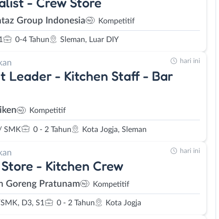
alist - Crew Store
az Group Indonesia
Kompetitif
1
0-4 Tahun
Sleman, Luar DIY
hari ini
kan
t Leader - Kitchen Staff - Bar
iken
Kompetitif
/ SMK
0 - 2 Tahun
Kota Jogja, Sleman
hari ini
kan
Store - Kitchen Crew
 Goreng Pratunam
Kompetitif
SMK, D3, S1
0 - 2 Tahun
Kota Jogja