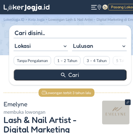
Pasang Loke
Gelap
LokerJogja.ID
>
Kota Jogja
> Lowongan Lash & Nail Artist – Digital Marketing di Emelyne
Lokasi
Lulusan
Tanpa Pengalaman
1 – 2 Tahun
3 – 4 Tahun
5 Tahun L
Lowongan terbit 3 tahun lalu
Emelyne
membuka lowongan
Lash & Nail Artist -
Digital Marketing