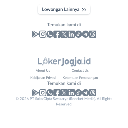
Lowongan Lainnya
Temukan kami di
Laporan
Lowongan
Administrasi
Bantul
Nama
About Us
Contact Us
Ahli
Bebas
Lengkap
*
Kebijakan Privasi
Ketentuan Pemasangan
Gizi
(Remote
Temukan kami di
Ahli
Work)
Kecantikan
Gunungkidul
© 2026 PT Saka Cipta Swakarya (Roocket Media). All Rights
No. Telp /
Analis
Kota
Reserved.
Email
WhatsApp
*
*
/
Jogja
Peneliti
Kulon
Kirim kode
Animator
Progo