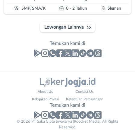
SMP, SMA/K
0 - 2 Tahun
Sleman
Lowongan Lainnya
Temukan kami di
Laporan
Lowongan
Administrasi
Bantul
Nama
About Us
Contact Us
Ahli
Bebas
Lengkap
*
Kebijakan Privasi
Ketentuan Pemasangan
Gizi
(Remote
Temukan kami di
Ahli
Work)
Kecantikan
Gunungkidul
© 2026 PT Saka Cipta Swakarya (Roocket Media). All Rights
No. Telp /
Analis
Kota
Reserved.
Email
WhatsApp
*
*
/
Jogja