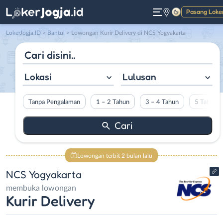
Pasang Loke
Gelap
LokerJogja.ID
>
Bantul
> Lowongan Kurir Delivery di NCS Yogyakarta
Lokasi
Lulusan
Tanpa Pengalaman
1 – 2 Tahun
3 – 4 Tahun
5 Tahun L
Lowongan terbit 2 bulan lalu
NCS Yogyakarta
membuka lowongan
Kurir Delivery