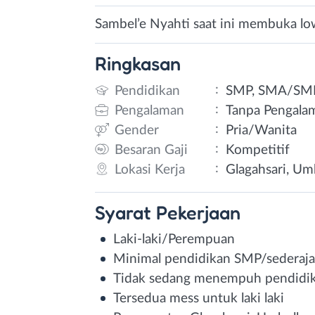
Sambel’e Nyahti saat ini membuka low
Ringkasan
:
Pendidikan
SMP, SMA/SM
:
Pengalaman
Tanpa Pengala
:
Gender
Pria/Wanita
:
Besaran Gaji
Kompetitif
:
Lokasi Kerja
Glagahsari, Umb
Syarat
Pekerjaan
Laki-laki/Perempuan
Minimal pendidikan SMP/sederaja
Tidak sedang menempuh pendidi
Tersedua mess untuk laki laki