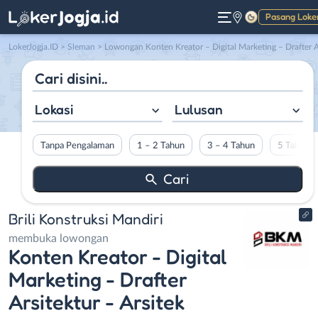
Pasang Loke
Gelap
LokerJogja.ID
>
Sleman
> Lowongan Konten Kreator – Digital Marketing – Drafter Arsitektur – Arsitek di Brili Konstruksi Mandir
Lokasi
Lulusan
Tanpa Pengalaman
1 – 2 Tahun
3 – 4 Tahun
5 Tahun L
Brili Konstruksi Mandiri
membuka lowongan
Konten Kreator - Digital
Marketing - Drafter
Arsitektur - Arsitek