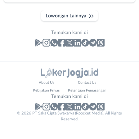
Lowongan Lainnya
Temukan kami di
Laporan
Lowongan
Administrasi
Bantul
Nama
About Us
Contact Us
Ahli
Bebas
Lengkap
*
Kebijakan Privasi
Ketentuan Pemasangan
Gizi
(Remote
Temukan kami di
Ahli
Work)
Kecantikan
Gunungkidul
© 2026 PT Saka Cipta Swakarya (Roocket Media). All Rights
No. Telp /
Analis
Kota
Reserved.
Email
WhatsApp
*
*
/
Jogja
Peneliti
Kulon
Kirim kode