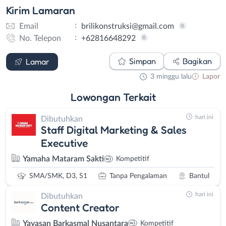
Kirim
Lamaran
:
Email
brilikonstruksi@gmail.com
:
No. Telepon
+62816648292
Email
WhatsApp
Simpan
Bagikan
Lamar
3 minggu lalu
Lapor
Lowongan
Terkait
hari ini
Dibutuhkan
Staff Digital Marketing & Sales
Executive
Yamaha Mataram Sakti
Kompetitif
SMA/SMK, D3, S1
Tanpa Pengalaman
Bantul
hari ini
Dibutuhkan
Content Creator
Yayasan Barkasmal Nusantara
Kompetitif