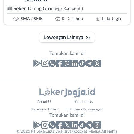
Seken Dining Group
Kompetitif
SMA / SMK
0 - 2 Tahun
Kota Jogja
Lowongan Lainnya
Temukan kami di
Laporan
Lowongan
Administrasi
Bantul
Nama
About Us
Contact Us
Ahli
Bebas
Lengkap
*
Kebijakan Privasi
Ketentuan Pemasangan
Gizi
(Remote
Temukan kami di
Ahli
Work)
Kecantikan
Gunungkidul
© 2026 PT Saka Cipta Swakarya (Roocket Media). All Rights
No. Telp /