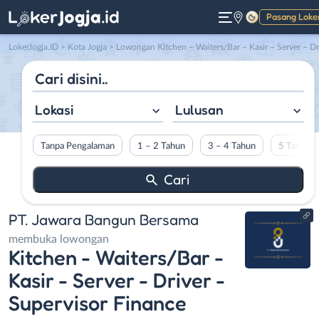
Pasang Loke
Gelap
LokerJogja.ID
>
Kota Jogja
> Lowongan Kitchen – Waiters/Bar – Kasir – Server – Driver – Supervisor Finance di PT. Jawara Bangun Bersa
Lokasi
Lulusan
Tanpa Pengalaman
1 – 2 Tahun
3 – 4 Tahun
5 Tahun L
PT. Jawara Bangun Bersama
membuka lowongan
Kitchen - Waiters/Bar -
Kasir - Server - Driver -
Supervisor Finance