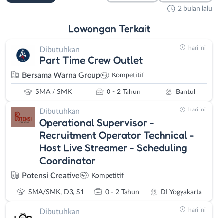
2 bulan lalu
Lowongan
Terkait
hari ini
Dibutuhkan
Part Time Crew Outlet
Bersama Warna Group
Kompetitif
SMA / SMK
0 - 2 Tahun
Bantul
hari ini
Dibutuhkan
Operational Supervisor -
Recruitment Operator Technical -
Host Live Streamer - Scheduling
Coordinator
Potensi Creative
Kompetitif
SMA/SMK, D3, S1
0 - 2 Tahun
DI Yogyakarta
hari ini
Dibutuhkan