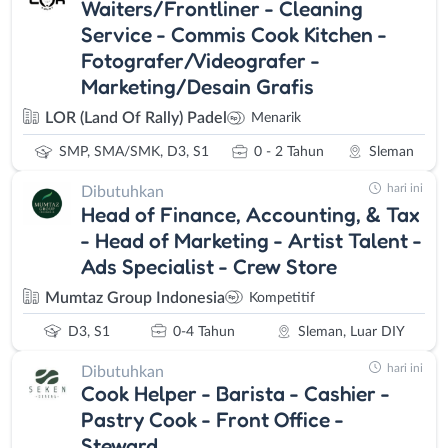
Waiters/Frontliner - Cleaning
Service - Commis Cook Kitchen -
Fotografer/Videografer -
Marketing/Desain Grafis
LOR (Land Of Rally) Padel
Menarik
SMP, SMA/SMK, D3, S1
0 - 2 Tahun
Sleman
hari ini
Dibutuhkan
Head of Finance, Accounting, & Tax
- Head of Marketing - Artist Talent -
Ads Specialist - Crew Store
Mumtaz Group Indonesia
Kompetitif
D3, S1
0-4 Tahun
Sleman, Luar DIY
hari ini
Dibutuhkan
Cook Helper - Barista - Cashier -
Pastry Cook - Front Office -
Steward