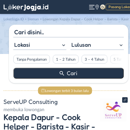
Pasang Loke
Gelap
LokerJogja.ID
>
Sleman
> Lowongan Kepala Dapur – Cook Helper – Barista – Kasir – F&B Server (Waiter/ess) di ServeUP Consulting
Lokasi
Lulusan
Tanpa Pengalaman
1 – 2 Tahun
3 – 4 Tahun
5 Tahun L
Lowongan terbit 3 bulan lalu
ServeUP Consulting
membuka lowongan
Kepala Dapur - Cook
Helper - Barista - Kasir -