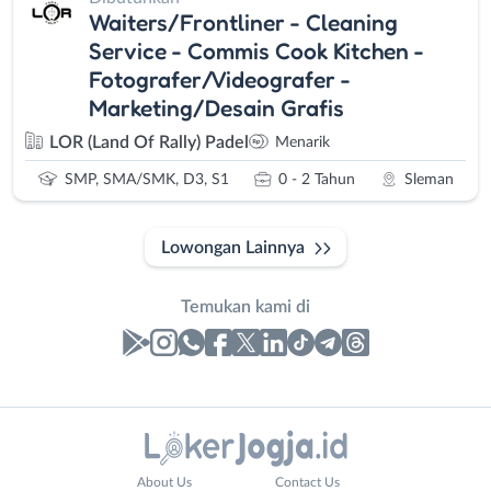
Waiters/Frontliner - Cleaning
Service - Commis Cook Kitchen -
Fotografer/Videografer -
Marketing/Desain Grafis
LOR (Land Of Rally) Padel
Menarik
SMP, SMA/SMK, D3, S1
0 - 2 Tahun
Sleman
Lowongan Lainnya
Temukan kami di
Laporan
Lowongan
Administrasi
Bantul
Nama
About Us
Contact Us