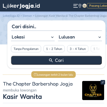
Pasang Loke
Gelap
LokerJogja.ID
>
Sleman
> Lowongan Kasir Wanita di The Chapter Barbershop Jogja
Lokasi
Lulusan
Tanpa Pengalaman
1 – 2 Tahun
3 – 4 Tahun
5 Tahun L
Lowongan terbit 2 bulan lalu
The Chapter Barbershop Jogja
membuka lowongan
Kasir Wanita