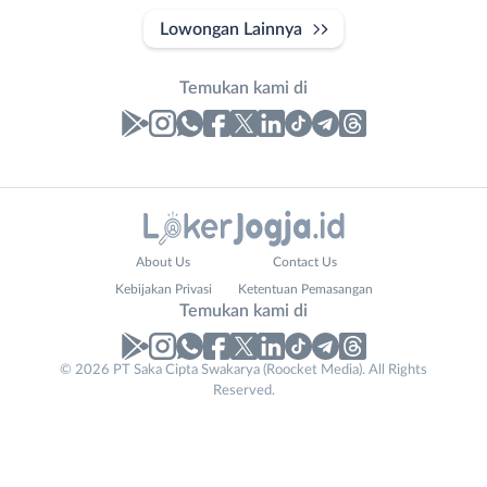
Lowongan Lainnya
Temukan kami di
Laporan
Lowongan
Administrasi
Bantul
Nama
About Us
Contact Us
Ahli
Bebas
Lengkap
*
Kebijakan Privasi
Ketentuan Pemasangan
Gizi
(Remote
Temukan kami di
Ahli
Work)
Kecantikan
Gunungkidul
© 2026 PT Saka Cipta Swakarya (Roocket Media). All Rights
No. Telp /
Analis
Kota
Reserved.
Email
WhatsApp
*
*
/
Jogja
Peneliti
Kulon
Kirim kode
Animator
Progo