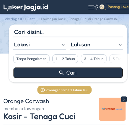
Pasang Loke
Gelap
LokerJogja.ID
>
Bantul
> Lowongan Kasir – Tenaga Cuci di Orange Carwash
Lokasi
Lulusan
Tanpa Pengalaman
1 – 2 Tahun
3 – 4 Tahun
5 Tahun L
Lowongan terbit 1 tahun lalu
Orange Carwash
membuka lowongan
Kasir - Tenaga Cuci