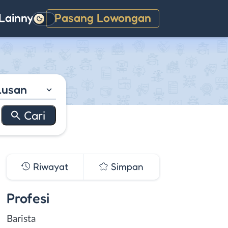
Lainnya
Pasang Lowongan
Gelap
lusan
Riwayat
Simpan
Profesi
Barista