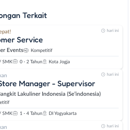
ongan
Terkait
hari ini
epat!
mer Service
er Events
Kompetitif
/ SMK
0 - 2 Tahun
Kota Jogja
hari ini
kan
Store Manager - Supervisor
Bangkit Lakuliner Indonesia (Se’indonesia)
titif
/ SMK
1 - 4 Tahun
DI Yogyakarta
hari ini
kan