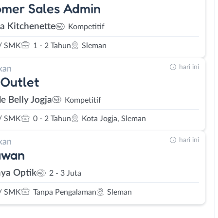
omer Sales Admin
a Kitchenette
Kompetitif
/ SMK
1 - 2 Tahun
Sleman
hari ini
kan
Outlet
le Belly Jogja
Kompetitif
/ SMK
0 - 2 Tahun
Kota Jogja, Sleman
hari ini
kan
awan
ya Optik
2 - 3 Juta
/ SMK
Tanpa Pengalaman
Sleman