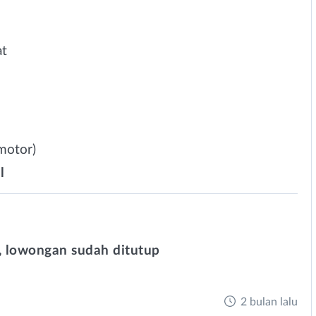
at
motor)
l
 lowongan sudah ditutup
2 bulan lalu