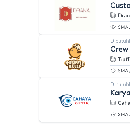
Cust
Dran
SMA 
Dibutuh
Crew 
Truff
SMA 
Dibutuh
Kary
Caha
SMA 