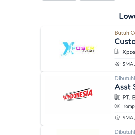
Low
Butuh C
Custo
Xpos
SMA 
Dibutuh
Asst 
PT. 
Kompe
SMA 
Dibutuh