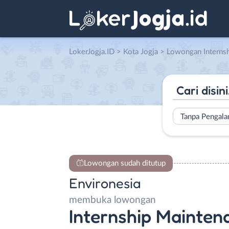
LokerJogja.ID
>
Kota Jogja
> Lowongan Internship Maintenance Equipment Greenlab Ind
Tanpa Pengal
Lowongan sudah ditutup
Environesia
membuka lowongan
Internship Mainte