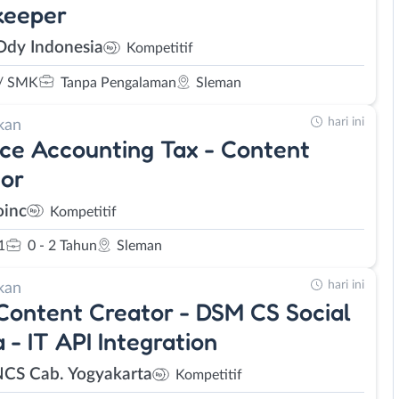
keeper
Ody Indonesia
Kompetitif
/ SMK
Tanpa Pengalaman
Sleman
hari ini
kan
ce Accounting Tax - Content
or
inc
Kompetitif
1
0 - 2 Tahun
Sleman
hari ini
kan
ontent Creator - DSM CS Social
 - IT API Integration
NCS Cab. Yogyakarta
Kompetitif