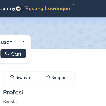
Lainnya
Pasang Lowongan
Gelap
lusan
Riwayat
Simpan
Profesi
Barista