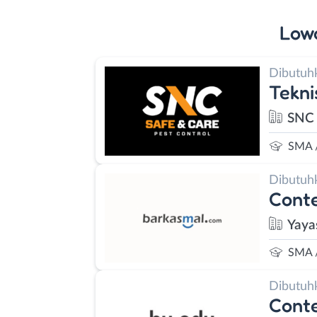
Low
Dibutuh
Tekni
SNC 
SMA 
Dibutuh
Conte
Yaya
SMA 
Dibutuh
Conte