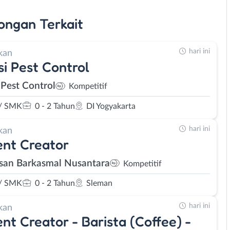
ongan
Terkait
hari ini
kan
si Pest Control
Pest Control
Kompetitif
/ SMK
0 - 2 Tahun
DI Yogyakarta
hari ini
kan
nt Creator
san Barkasmal Nusantara
Kompetitif
/ SMK
0 - 2 Tahun
Sleman
hari ini
kan
nt Creator - Barista (Coffee) -