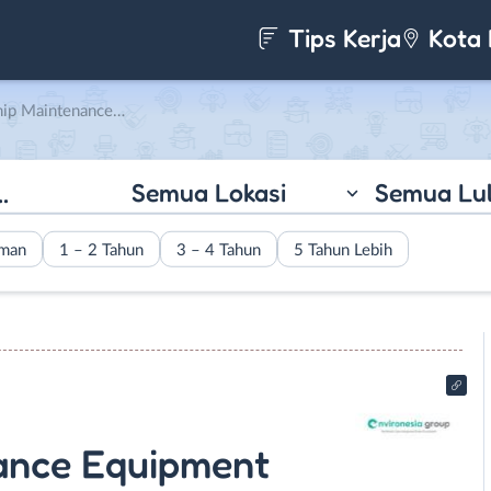
Tips Kerja
Kota 
onesia – Internship Creative di Environesia
Semua Lokasi
Semua Lu
aman
1 – 2 Tahun
3 – 4 Tahun
5 Tahun Lebih
nance Equipment