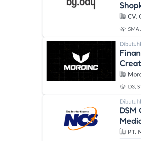
Shop
CV. 
SMA 
Dibutuh
Finan
Creat
Moro
D3, S
Dibutuh
DSM C
Media
PT. 