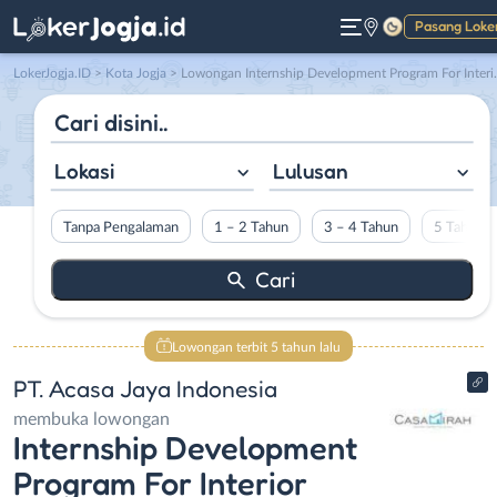
Pasang Loke
Gelap
LokerJogja.ID
>
Kota Jogja
> Lowongan Internship Development Program For Interior Designer or Architect di PT. Acasa Jaya Indonesia
Lokasi
Lulusan
Tanpa Pengalaman
1 – 2 Tahun
3 – 4 Tahun
5 Tahun L
Lowongan terbit 5 tahun lalu
PT. Acasa Jaya Indonesia
membuka lowongan
Internship Development
Program For Interior