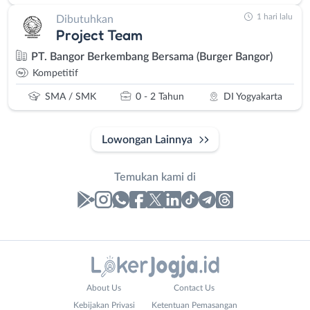
1 hari lalu
Dibutuhkan
Project Team
PT. Bangor Berkembang Bersama (Burger Bangor)
Kompetitif
SMA / SMK
0 - 2 Tahun
DI Yogyakarta
Lowongan Lainnya
Temukan kami di
Laporan
Lowongan
Administrasi
Bantul
Nama
About Us
Contact Us
Ahli
Bebas
Lengkap
*
Kebijakan Privasi
Ketentuan Pemasangan