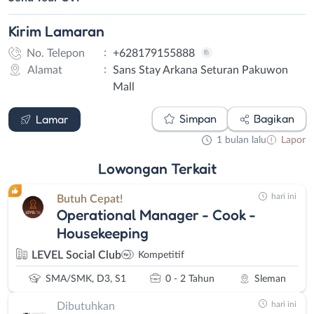
Kirim
Lamaran
:
No. Telepon
+628179155888
:
Alamat
Sans Stay Arkana Seturan Pakuwon
Mall
WhatsApp
Simpan
Bagikan
Lamar
1 bulan lalu
Lapor
Lowongan
Terkait
hari ini
Butuh Cepat!
Operational Manager - Cook -
Housekeeping
LEVEL Social Club
Kompetitif
SMA/SMK, D3, S1
0 - 2 Tahun
Sleman
hari ini
Dibutuhkan