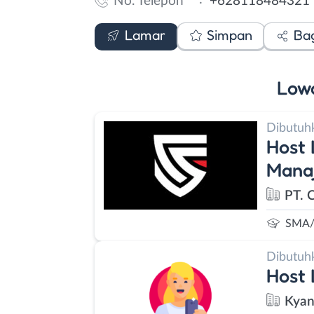
No. Telepon
+628118484321
Email
WhatsApp
Lamar
Simpan
Ba
Low
Dibutuh
Host 
Manaj
PT. 
SMA/
Dibutuh
Host 
Kyan