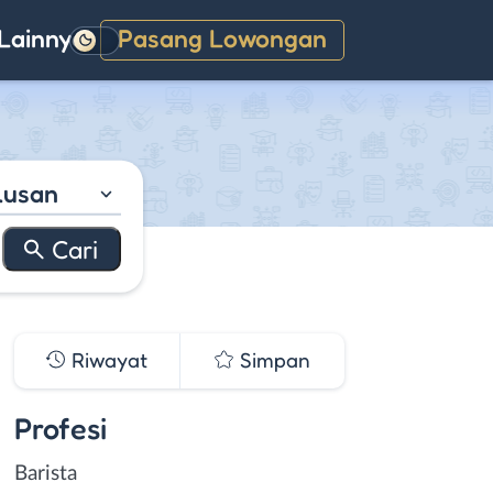
Lainnya
Pasang Lowongan
Gelap
lusan
Riwayat
Simpan
Profesi
Barista