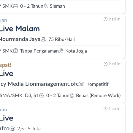
/ SMK
0 - 2 Tahun
Sleman
hari ini
kan
Live Malam
Nourmanda Jaya
75 Ribu/Hari
/ SMK
Tanpa Pengalaman
Kota Jogja
hari ini
epat!
Live
cy Media Lionmanagement.ofc
Kompetitif
 SMA/SMK, D3, S1
0 - 2 Tahun
Bebas (Remote Work)
hari ini
kan
Live
afco
2,5 - 5 Juta