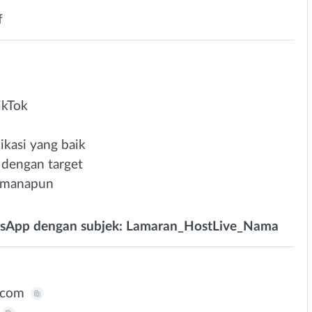
f
ikTok
nikasi yang baik
dengan target
t manapun
sApp dengan subjek: Lamaran_HostLive_Nama
.com