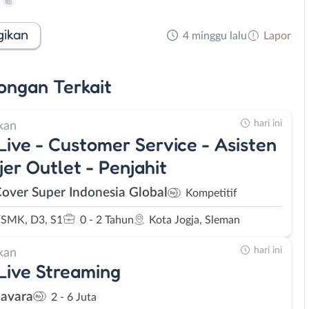
gikan
4 minggu lalu
Lapor
ongan
Terkait
hari ini
kan
Live - Customer Service - Asisten
er Outlet - Penjahit
Cover Super Indonesia Global
Kompetitif
SMK, D3, S1
0 - 2 Tahun
Kota Jogja, Sleman
hari ini
kan
Live Streaming
avara
2 - 6 Juta