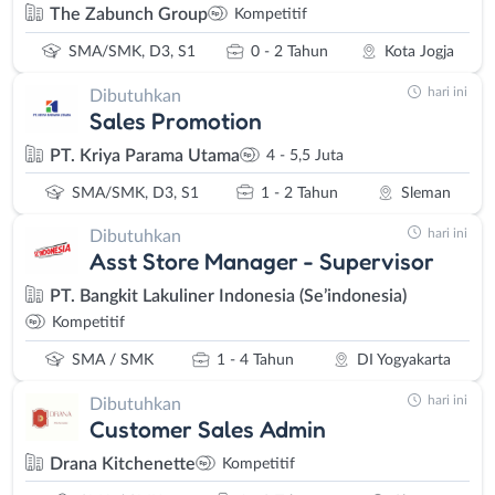
The Zabunch Group
Kompetitif
SMA/SMK, D3, S1
0 - 2 Tahun
Kota Jogja
hari ini
Dibutuhkan
Sales Promotion
PT. Kriya Parama Utama
4 - 5,5 Juta
SMA/SMK, D3, S1
1 - 2 Tahun
Sleman
hari ini
Dibutuhkan
Asst Store Manager - Supervisor
PT. Bangkit Lakuliner Indonesia (Se’indonesia)
Kompetitif
SMA / SMK
1 - 4 Tahun
DI Yogyakarta
hari ini
Dibutuhkan
Customer Sales Admin
Drana Kitchenette
Kompetitif