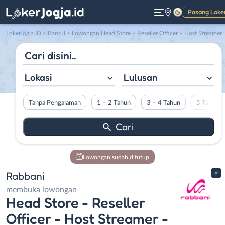
Pasang Loke
Gelap
LokerJogja.ID
>
Bantul
> Lowongan Head Store – Reseller Officer – Host Streamer – Partnership Officer di Rabbani
Lokasi
Lulusan
Tanpa Pengalaman
1 – 2 Tahun
3 – 4 Tahun
5 Tahun L
Lowongan sudah ditutup
Rabbani
membuka lowongan
Head Store - Reseller
Officer - Host Streamer -