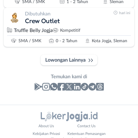
SMA / SMK
1 - 2 Tahun
Sleman
hari ini
Dibutuhkan
Crew Outlet
Truffle Belly Jogja
Kompetitif
SMA / SMK
0 - 2 Tahun
Kota Jogja, Sleman
Lowongan Lainnya
Temukan kami di
Laporan
Lowongan
Administrasi
Bantul
Nama
About Us
Contact Us
Ahli
Bebas
Lengkap
*
Kebijakan Privasi
Ketentuan Pemasangan