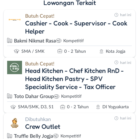
Lowongan
Terkait
hari ini
Butuh Cepat!
Cashier - Cook - Supervisor - Cook
Helper
Bakmi Nikmat Rasa
Kompetitif
SMA / SMK
0 - 2 Tahun
Kota Jogja
hari ini
Butuh Cepat!
Head Kitchen - Chef Kitchen RnD -
Head Kitchen Pastry - SPV
Speciality Service - Tax Officer
Toto Dahar Group
Kompetitif
SMA/SMK, D3, S1
0 - 2 Tahun
DI Yogyakarta
hari ini
Dibutuhkan
Crew Outlet
Truffle Belly Jogja
Kompetitif