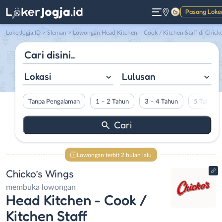
Pasang Loke
Gelap
LokerJogja.ID
>
Sleman
> Lowongan Head Kitchen – Cook / Kitchen Staff di Chicko’s Wing
Lokasi
Lulusan
Tanpa Pengalaman
1 – 2 Tahun
3 – 4 Tahun
5 Tahun L
Lowongan terbit 2 bulan lalu
Chicko’s Wings
membuka lowongan
Head Kitchen - Cook /
Kitchen Staff