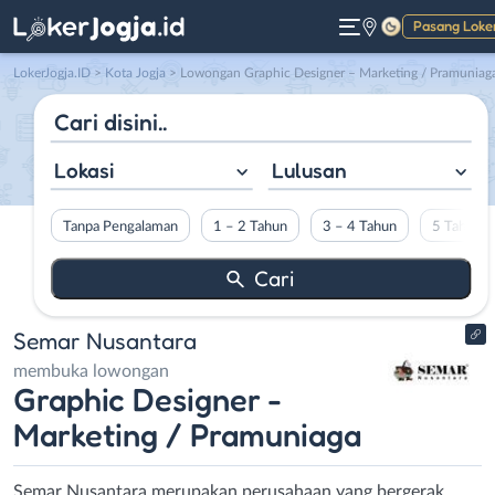
Pasang Loke
Gelap
LokerJogja.ID
>
Kota Jogja
> Lowongan Graphic Designer – Marketing / Pramuniaga di Semar Nusantar
Lokasi
Lulusan
Tanpa Pengalaman
1 – 2 Tahun
3 – 4 Tahun
5 Tahun L
Semar Nusantara
membuka lowongan
Graphic Designer -
Marketing / Pramuniaga
Semar Nusantara merupakan perusahaan yang bergerak