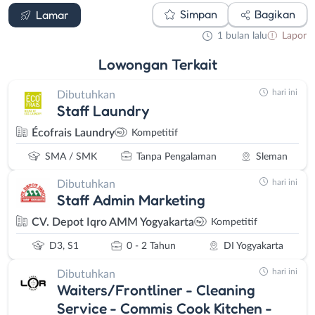
Simpan
Bagikan
Lamar
1 bulan lalu
Lapor
Lowongan
Terkait
hari ini
Dibutuhkan
Staff Laundry
Écofrais Laundry
Kompetitif
SMA / SMK
Tanpa Pengalaman
Sleman
hari ini
Dibutuhkan
Staff Admin Marketing
CV. Depot Iqro AMM Yogyakarta
Kompetitif
D3, S1
0 - 2 Tahun
DI Yogyakarta
hari ini
Dibutuhkan
Waiters/Frontliner - Cleaning
Service - Commis Cook Kitchen -