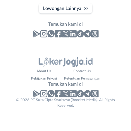
Lowongan Lainnya
Temukan kami di
Laporan
Lowongan
Administrasi
Bantul
Nama
About Us
Contact Us
Ahli
Bebas
Lengkap
*
Kebijakan Privasi
Ketentuan Pemasangan
Gizi
(Remote
Temukan kami di
Ahli
Work)
Kecantikan
Gunungkidul
© 2026 PT Saka Cipta Swakarya (Roocket Media). All Rights
No. Telp /
Analis
Kota
Reserved.
Email
WhatsApp
*
*
/
Jogja
Peneliti
Kulon
Kirim kode
Animator
Progo