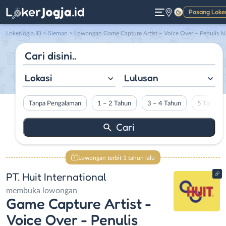
Pasang Loke
Gelap
LokerJogja.ID
>
Sleman
> Lowongan Game Capture Artist – Voice Over – Penulis Naskah Film – Editor Video di PT. Huit International
Lokasi
Lulusan
Tanpa Pengalaman
1 – 2 Tahun
3 – 4 Tahun
5 Tahun L
Lowongan terbit 1 tahun lalu
PT. Huit International
membuka lowongan
Game Capture Artist -
Voice Over - Penulis