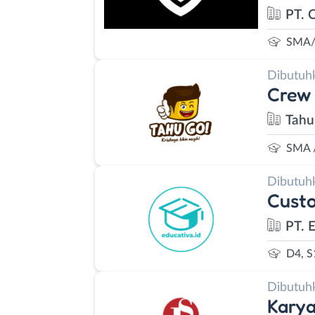
PT. 
SMA/
Dibutuh
Crew 
Tahu
SMA 
Dibutuh
Cust
PT. 
D4, S
Dibutuh
Kary