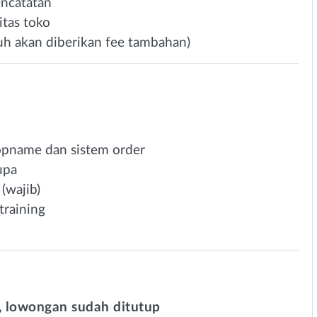
encatatan
itas toko
auh akan diberikan fee tambahan)
opname dan sistem order
lupa
(wajib)
training
 lowongan sudah ditutup