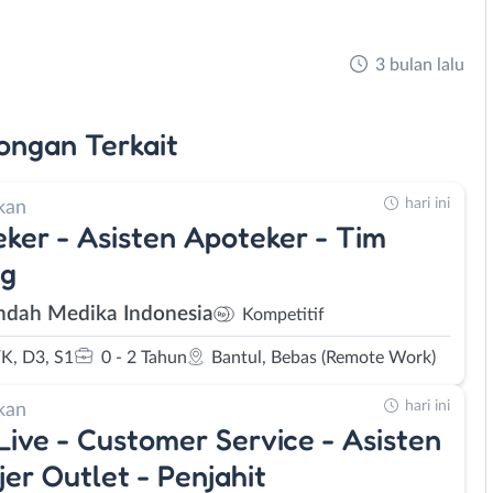
3 bulan lalu
ongan
Terkait
hari ini
kan
ker - Asisten Apoteker - Tim
ng
Indah Medika Indonesia
Kompetitif
K, D3, S1
0 - 2 Tahun
Bantul, Bebas (Remote Work)
hari ini
kan
Live - Customer Service - Asisten
er Outlet - Penjahit