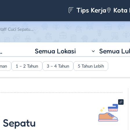
Tips Kerja
Kota 
epatu di OG Shoes Care
Semua Lokasi
Semua Lu
aman
1 – 2 Tahun
3 – 4 Tahun
5 Tahun Lebih
i Sepatu