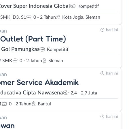
Cover Super Indonesia Global
Kompetitif
SMK, D3, S1
0 - 2 Tahun
Kota Jogja, Sleman
hari ini
kan
Outlet (Part Time)
 Go! Pamungkas
Kompetitif
/ SMK
0 - 2 Tahun
Sleman
hari ini
kan
omer Service Akademik
Educativa Cipta Nawasena
2,4 - 2,7 Juta
1
0 - 2 Tahun
Bantul
hari ini
kan
awan