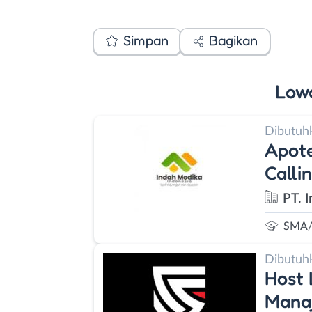
Simpan
Bagikan
Low
Dibutuh
Apote
Calli
PT. 
SMA/
Dibutuh
Host 
Manaj