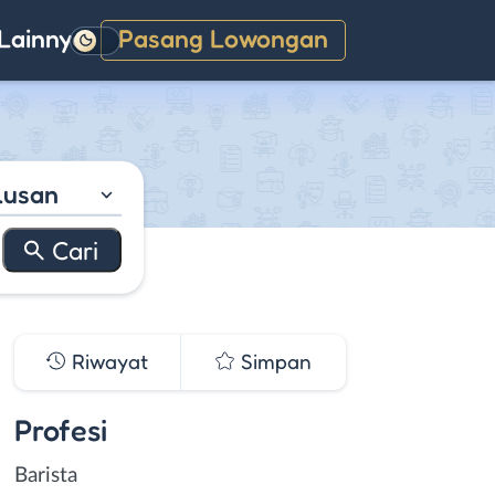
Lainnya
Pasang Lowongan
Gelap
lusan
Riwayat
Simpan
Profesi
Barista