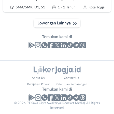
SMA/SMK, D3, S1
1 - 2 Tahun
Kota Jogja
Lowongan Lainnya
Temukan kami di
Laporan
Lowongan
Administrasi
Bantul
Company
Nama
About Us
Contact Us
Ahli
Bebas
Name
Lengkap
*
*
Kebijakan Privasi
Ketentuan Pemasangan
Gizi
(Remote
Temukan kami di
Ahli
Work)
Kecantikan
Gunungkidul
© 2026 PT Saka Cipta Swakarya (Roocket Media). All Rights
No. Telp /
Analis
Kota
Reserved.
Email
WhatsApp
*
*
/
Jogja