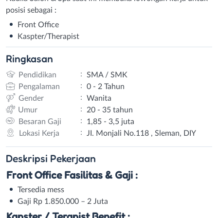
posisi sebagai :
Front Office
Kaspter/Therapist
Ringkasan
:
Pendidikan
SMA / SMK
:
Pengalaman
0 - 2 Tahun
:
Gender
Wanita
:
Umur
20 - 35 tahun
:
Besaran Gaji
1,85 - 3,5 juta
:
Lokasi Kerja
JI. Monjali No.118 , Sleman, DIY
Deskripsi
Pekerjaan
Front Office
Fasilitas & Gaji :
Tersedia mess
Gaji Rp 1.850.000 – 2 Juta
Kapster / Terapist
Benefit :