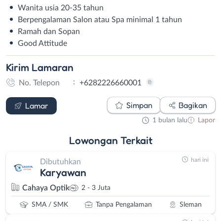
Wanita usia 20-35 tahun
Berpengalaman Salon atau Spa minimal 1 tahun
Ramah dan Sopan
Good Attitude
Kirim
Lamaran
:
No. Telepon
+6282226660001
WhatsApp
Simpan
Bagikan
Lamar
1 bulan lalu
Lapor
Lowongan
Terkait
hari ini
Dibutuhkan
Karyawan
Cahaya Optik
2 - 3 Juta
SMA / SMK
Tanpa Pengalaman
Sleman