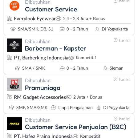
hari ini
Dibutuhkan
Customer Service
Everylook Eyewear
2,4 - 2,8 Juta + Bonus
SMA/SMK, D3, S1
0 - 2 Tahun
DI Yogyakarta
hari ini
Dibutuhkan
Barberman - Kapster
PT. Barberking Indonesia
Kompetitif
SMA / SMK
0 - 2 Tahun
Sleman
hari ini
Dibutuhkan
Pramuniaga
RM Gadget Accessories
2 Juta + Bonus
SMP, SMA/SMK
Tanpa Pengalaman
DI Yogyakarta
hari ini
Dibutuhkan
Customer Service Penjualan (B2C)
PT. Hafez Prajna Indonesia
Kompetitif