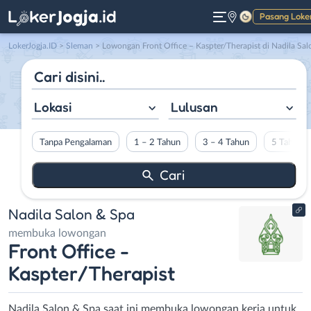
Pasang Loke
Gelap
LokerJogja.ID
>
Sleman
> Lowongan Front Office – Kaspter/Therapist di Nadila Salon & Sp
Lokasi
Lulusan
Tanpa Pengalaman
1 – 2 Tahun
3 – 4 Tahun
5 Tahun L
Nadila Salon & Spa
membuka lowongan
Front Office -
Kaspter/Therapist
Nadila Salon & Spa saat ini membuka lowongan kerja untuk