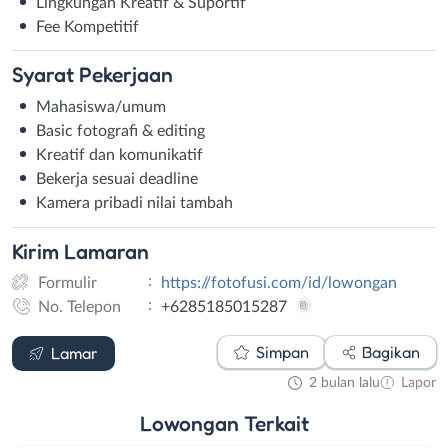
Lingkungan Kreatif & Suportif
Fee Kompetitif
Syarat
Pekerjaan
Mahasiswa/umum
Basic fotografi & editing
Kreatif dan komunikatif
Bekerja sesuai deadline
Kamera pribadi nilai tambah
Kirim
Lamaran
:
Formulir
https://fotofusi.com/id/lowongan
:
No. Telepon
+6285185015287
Formulir
WhatsApp
Simpan
Bagikan
Lamar
2 bulan lalu
Lapor
Lowongan
Terkait