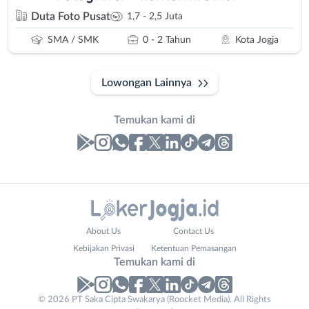
Duta Foto Pusat
1,7 - 2,5 Juta
SMA / SMK
0 - 2 Tahun
Kota Jogja
Lowongan Lainnya
Temukan kami di
Laporan
Lowongan
Administrasi
Bantul
Nama
About Us
Contact Us
Ahli
Bebas
Lengkap
*
Kebijakan Privasi
Ketentuan Pemasangan
Gizi
(Remote
Temukan kami di
Ahli
Work)
Kecantikan
Gunungkidul
© 2026 PT Saka Cipta Swakarya (Roocket Media). All Rights
No. Telp /
Analis
Kota