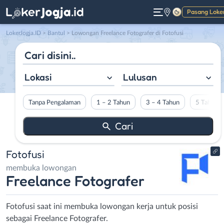
Pasang Loke
Gelap
LokerJogja.ID
>
Bantul
> Lowongan Freelance Fotografer di Fotofusi
Lokasi
Lulusan
Tanpa Pengalaman
1 – 2 Tahun
3 – 4 Tahun
5 Tahun L
Fotofusi
membuka lowongan
Freelance Fotografer
Fotofusi saat ini membuka lowongan kerja untuk posisi
sebagai Freelance Fotografer.