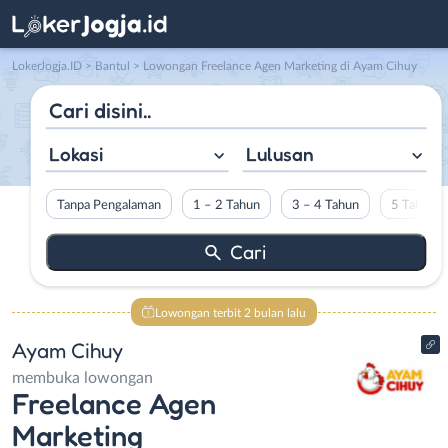
LokerJogja.ID
>
Bantul
> Lowongan Freelance Agen Marketing di Ayam Cihuy
Lokasi
Lulusan
Tanpa Pengalaman
1 – 2 Tahun
3 – 4 Tahun
5 Tahun L
Lowongan terbit 2 bulan lalu
Ayam Cihuy
membuka lowongan
Freelance Agen
Marketing