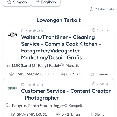
Simpan
Bagikan
2 tahun lalu
Lowongan
Terkait
2 hari lalu
Dibutuhkan
Waiters/Frontliner - Cleaning
Service - Commis Cook Kitchen -
Fotografer/Videografer -
Marketing/Desain Grafis
LOR (Land Of Rally) Padel
Menarik
SMP, SMA/SMK, D3, S1
0 - 2 Tahun
Sleman
2 hari lalu
Dibutuhkan
Customer Service - Content Creator
- Photographer
Papyrus Photo Studio Jogja
Kompetitif
SMA/SMK, D3, S1
0 - 2 Tahun
Sleman