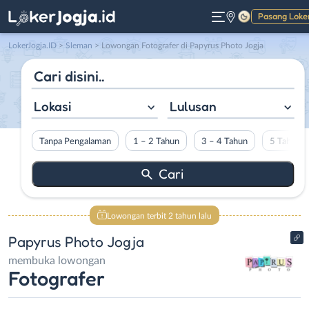
Pasang Loke
Gelap
LokerJogja.ID
>
Sleman
> Lowongan Fotografer di Papyrus Photo Jogja
Lokasi
Lulusan
Tanpa Pengalaman
1 – 2 Tahun
3 – 4 Tahun
5 Tahun L
Lowongan terbit 2 tahun lalu
Papyrus Photo Jogja
membuka lowongan
Fotografer