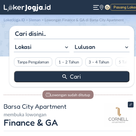
Pasang Loke
Gelap
LokerJogja.ID
>
Sleman
> Lowongan Finance & GA di Barsa City Apartment
Lokasi
Lulusan
Tanpa Pengalaman
1 – 2 Tahun
3 – 4 Tahun
5 Tahun L
Lowongan sudah ditutup
Barsa City Apartment
membuka lowongan
Finance & GA