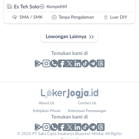
Es Teh Solo
Kompetitif
SMA / SMK
Tanpa Pengalaman
Luar DIY
Lowongan Lainnya
Temukan kami di
Laporan
Lowongan
Administrasi
Bantul
Nama
About Us
Contact Us
Ahli
Bebas
Lengkap
*
Kebijakan Privasi
Ketentuan Pemasangan
Gizi
(Remote
Temukan kami di
Ahli
Work)
Kecantikan
Gunungkidul
© 2026 PT Saka Cipta Swakarya (Roocket Media). All Rights
No. Telp /
Analis
Kota