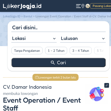
Pasang Loke
Gelap
LokerJogja.ID
>
Bantul
> Lowongan Event Operation / Event Staff di CV. Damar Indonesi
Lokasi
Lulusan
Tanpa Pengalaman
1 – 2 Tahun
3 – 4 Tahun
5 Tahun L
Lowongan terbit 2 bulan lalu
CV. Damar Indonesia
membuka lowongan
Event Operation / Event
Staff