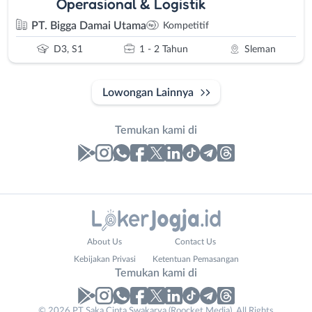
Operasional & Logistik
PT. Bigga Damai Utama
Kompetitif
D3, S1
1 - 2 Tahun
Sleman
Lowongan Lainnya
Temukan kami di
Laporan
Lowongan
Administrasi
Bantul
Nama
About Us
Contact Us
Ahli
Bebas
Lengkap
*
Kebijakan Privasi
Ketentuan Pemasangan
Gizi
(Remote
Temukan kami di
Ahli
Work)
Kecantikan
Gunungkidul
© 2026 PT Saka Cipta Swakarya (Roocket Media). All Rights