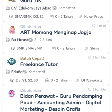
Guru TIK
CV. Edukom Jaya Abadi
Kompetitif
SMA/SMK, D3, S1
0 - 2 Tahun
Kulon Progo
hari ini
Dibutuhkan
ART Momong Menginap Jogja
Bu Husna
2 - 2,2 Juta
SMP, SMA/SMK
0 - 2 Tahun
Sleman
1 hari lalu
Butuh Cepat!
Freelance Tutor
Edufio
Kompetitif
D3, S1, S2, S3
0 - 2 Tahun
DI Yogyakarta
1 hari lalu
Dibutuhkan
Bidan Perawat - Guru Pendamping
Paud - Accounting Admin - Digital
Marketing - Desain Grafis