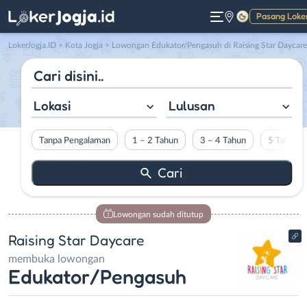
Pasang Loke
Gelap
LokerJogja.ID
>
Kota Jogja
> Lowongan Edukator/Pengasuh di Raising Star Daycare
Lokasi
Lulusan
Tanpa Pengalaman
1 – 2 Tahun
3 – 4 Tahun
5 Tahun L
Lowongan sudah ditutup
Raising Star Daycare
membuka lowongan
Edukator/Pengasuh