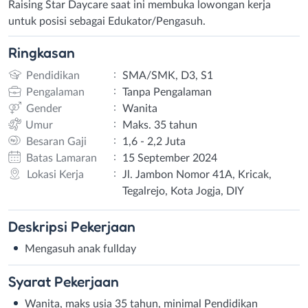
Raising Star Daycare saat ini membuka lowongan kerja
untuk posisi sebagai Edukator/Pengasuh.
Ringkasan
:
Pendidikan
SMA/SMK, D3, S1
:
Pengalaman
Tanpa Pengalaman
:
Gender
Wanita
:
Umur
Maks. 35 tahun
:
Besaran Gaji
1,6 - 2,2 Juta
:
Batas Lamaran
15 September 2024
:
Lokasi Kerja
Jl. Jambon Nomor 41A, Kricak,
Tegalrejo, Kota Jogja, DIY
Deskripsi
Pekerjaan
Mengasuh anak fullday
Syarat
Pekerjaan
Wanita, maks usia 35 tahun, minimal Pendidikan