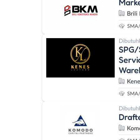
Marke
Brili
SMA/
Dibutuh
SPG/S
Servi
Wareh
Kene
SMA/
Dibutuh
Draft
Komo