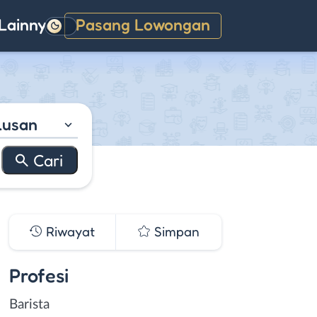
Lainnya
Pasang Lowongan
Gelap
lusan
Riwayat
Simpan
Profesi
Barista