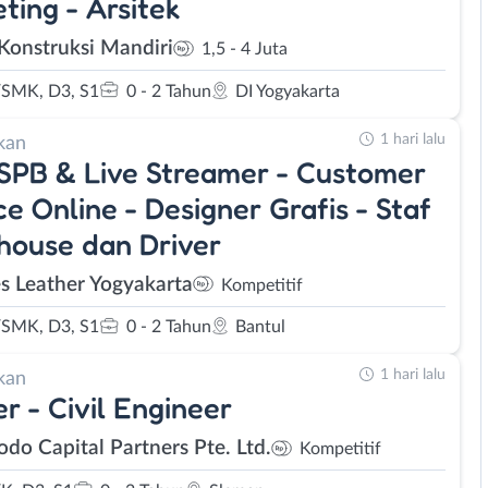
ting - Arsitek
 Konstruksi Mandiri
1,5 - 4 Juta
SMK, D3, S1
0 - 2 Tahun
DI Yogyakarta
1 hari lalu
kan
PB & Live Streamer - Customer
ce Online - Designer Grafis - Staf
ouse dan Driver
s Leather Yogyakarta
Kompetitif
SMK, D3, S1
0 - 2 Tahun
Bantul
1 hari lalu
kan
er - Civil Engineer
do Capital Partners Pte. Ltd.
Kompetitif