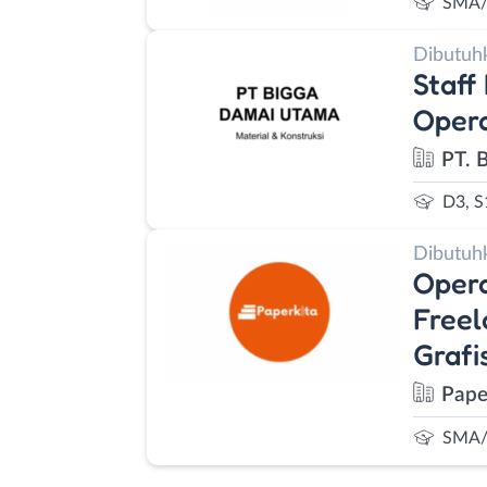
SMA/
Dibutuh
Staff
Opera
PT. 
D3, S
Dibutuh
Opera
Freel
Grafi
Pape
SMA/