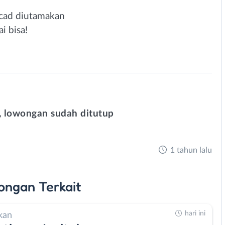
cad diutamakan
i bisa!
 lowongan sudah ditutup
1 tahun lalu
ongan
Terkait
hari ini
kan