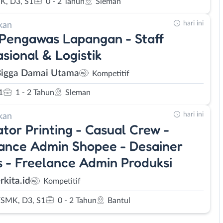
K, D3, S1
0 - 2 Tahun
Sleman
hari ini
kan
 Pengawas Lapangan - Staff
sional & Logistik
Bigga Damai Utama
Kompetitif
1
1 - 2 Tahun
Sleman
hari ini
kan
tor Printing - Casual Crew -
ance Admin Shopee - Desainer
s - Freelance Admin Produksi
rkita.id
Kompetitif
SMK, D3, S1
0 - 2 Tahun
Bantul