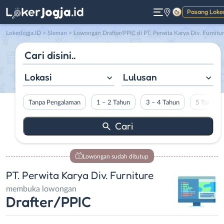
Pasang Loke
Gelap
LokerJogja.ID
>
Sleman
> Lowongan Drafter/PPIC di PT. Perwita Karya Div. Furnitu
Lokasi
Lulusan
Tanpa Pengalaman
1 – 2 Tahun
3 – 4 Tahun
5 Tahun L
Lowongan sudah ditutup
PT. Perwita Karya Div. Furniture
membuka lowongan
Drafter/PPIC