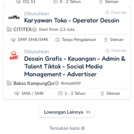
D3, S1
0 - 2 Tahun
Sleman
2 hari lalu
Dibutuhkan
Karyawan Toko - Operator Desain
CITITEX
Start From 2,3 Juta
SMP, SMA/SMK
Tanpa Pengalaman
Sleman
3 hari lalu
Dibutuhkan
Desain Grafis - Keuangan - Admin &
Talent Tiktok - Social Media
Management - Advertiser
Bakso KampungQu
Kompetitif
SMA / SMK
1 - 2 Tahun
Sleman
Lowongan Lainnya
Temukan kami di