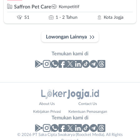
Saffron Pet Care
Kompetitif
S1
1 - 2 Tahun
Kota Jogja
Lowongan Lainnya
Temukan kami di
Laporan
Lowongan
Administrasi
Bantul
Nama
About Us
Contact Us
Ahli
Bebas
Lengkap
*
Kebijakan Privasi
Ketentuan Pemasangan
Gizi
(Remote
Temukan kami di
Ahli
Work)
Kecantikan
Gunungkidul
© 2026 PT Saka Cipta Swakarya (Roocket Media). All Rights
No. Telp /
Analis
Kota