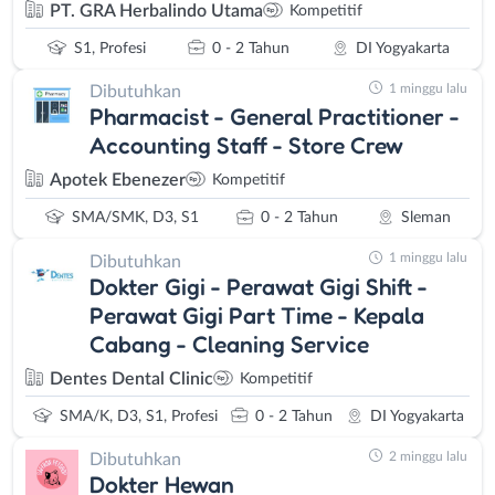
PT. GRA Herbalindo Utama
Kompetitif
S1, Profesi
0 - 2 Tahun
DI Yogyakarta
1 minggu lalu
Dibutuhkan
Pharmacist - General Practitioner -
Accounting Staff - Store Crew
Apotek Ebenezer
Kompetitif
SMA/SMK, D3, S1
0 - 2 Tahun
Sleman
1 minggu lalu
Dibutuhkan
Dokter Gigi - Perawat Gigi Shift -
Perawat Gigi Part Time - Kepala
Cabang - Cleaning Service
Dentes Dental Clinic
Kompetitif
SMA/K, D3, S1, Profesi
0 - 2 Tahun
DI Yogyakarta
2 minggu lalu
Dibutuhkan
Dokter Hewan