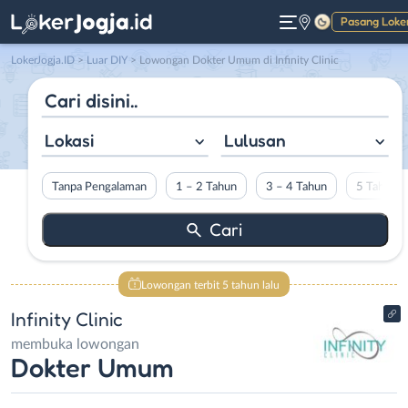
Pasang Loke
Gelap
LokerJogja.ID
>
Luar DIY
> Lowongan Dokter Umum di Infinity Clinic
Lokasi
Lulusan
Tanpa Pengalaman
1 – 2 Tahun
3 – 4 Tahun
5 Tahun L
Lowongan terbit 5 tahun lalu
Infinity Clinic
membuka lowongan
Dokter Umum