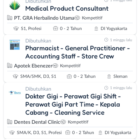
1 minggu lalu
Dibutuhkan
Medical Product Consultant
PT. GRA Herbalindo Utama
Kompetitif
S1, Profesi
0 - 2 Tahun
DI Yogyakarta
1 minggu lalu
Dibutuhkan
Pharmacist - General Practitioner -
Accounting Staff - Store Crew
Apotek Ebenezer
Kompetitif
SMA/SMK, D3, S1
0 - 2 Tahun
Sleman
1 minggu lalu
Dibutuhkan
Dokter Gigi - Perawat Gigi Shift -
Perawat Gigi Part Time - Kepala
Cabang - Cleaning Service
Dentes Dental Clinic
Kompetitif
SMA/K, D3, S1, Profesi
0 - 2 Tahun
DI Yogyakarta