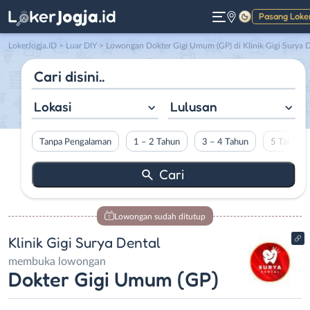
Pasang Loke
Gelap
LokerJogja.ID
>
Luar DIY
> Lowongan Dokter Gigi Umum (GP) di Klinik Gigi Surya Denta
Lokasi
Lulusan
Tanpa Pengalaman
1 – 2 Tahun
3 – 4 Tahun
5 Tahun L
Lowongan sudah ditutup
Klinik Gigi Surya Dental
membuka lowongan
Dokter Gigi Umum (GP)