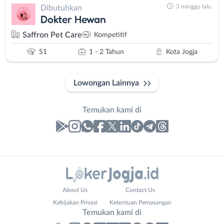
3 minggu lalu
Dibutuhkan
Dokter Hewan
Saffron Pet Care
Kompetitif
S1
1 - 2 Tahun
Kota Jogja
Lowongan Lainnya
Temukan kami di
Laporan
Lowongan
Administrasi
Bantul
Nama
About Us
Contact Us
Ahli
Bebas
Lengkap
*
Kebijakan Privasi
Ketentuan Pemasangan
Gizi
(Remote
Temukan kami di
Ahli
Work)