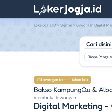
LokerJogja.ID
>
Sleman
> Lowongan Digital Marketing – Content Creators – Juru Masak
Tanpa Pengal
Lowongan terbit 1 tahun lalu
Bakso KampungQu & Alba
membuka lowongan
Digital Marketing -