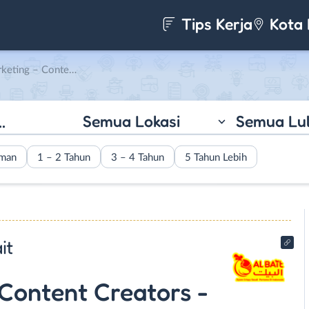
Tips Kerja
Kota 
 – Waiters di Bakso KampungQu & Albait
Semua Lokasi
Semua Lu
aman
1 – 2 Tahun
3 – 4 Tahun
5 Tahun Lebih
it
 Content Creators -