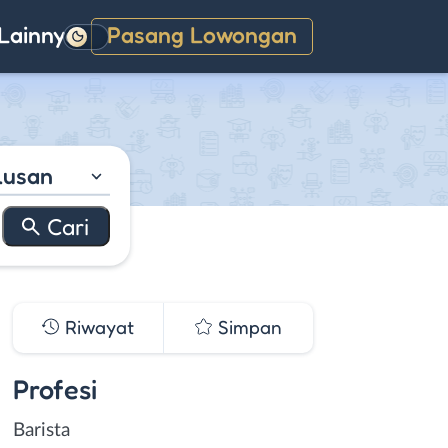
Lainnya
Pasang Lowongan
Gelap
lusan
Riwayat
Simpan
Profesi
Barista