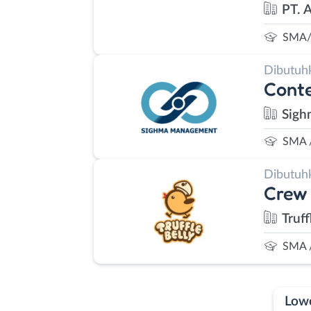
PT. 
SMA/
Dibutuh
Conte
Sig
SMA 
Dibutuh
Crew 
Truff
SMA 
Low