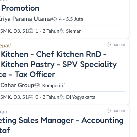
 Promotion
Kriya Parama Utama
4 - 5,5 Juta
SMK, D3, S1
1 - 2 Tahun
Sleman
hari ini
epat!
Kitchen - Chef Kitchen RnD -
Kitchen Pastry - SPV Speciality
ce - Tax Officer
 Dahar Group
Kompetitif
SMK, D3, S1
0 - 2 Tahun
DI Yogyakarta
hari ini
kan
ting Sales Manager - Accounting
taf