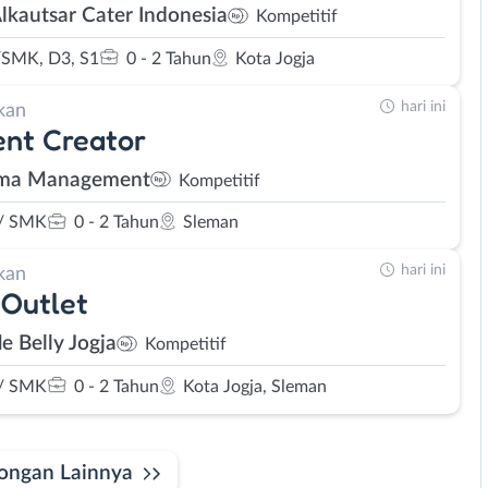
Alkautsar Cater Indonesia
Kompetitif
SMK, D3, S1
0 - 2 Tahun
Kota Jogja
hari ini
kan
nt Creator
hma Management
Kompetitif
/ SMK
0 - 2 Tahun
Sleman
hari ini
kan
Outlet
le Belly Jogja
Kompetitif
/ SMK
0 - 2 Tahun
Kota Jogja, Sleman
ongan Lainnya