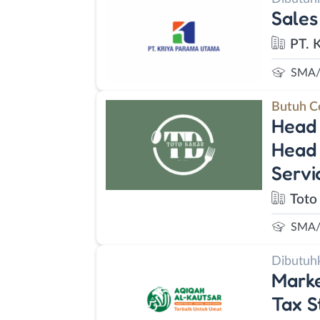
Sales
PT. 
SMA/
Butuh C
Head 
Head 
Servi
Toto
SMA/
Dibutuh
Marke
Tax S