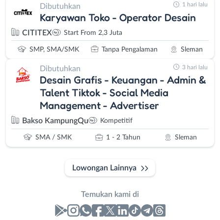
1 hari lalu
Dibutuhkan
Karyawan Toko - Operator Desain
CITITEX
Start From 2,3 Juta
SMP, SMA/SMK
Tanpa Pengalaman
Sleman
3 hari lalu
Dibutuhkan
Desain Grafis - Keuangan - Admin &
Talent Tiktok - Social Media
Management - Advertiser
Bakso KampungQu
Kompetitif
SMA / SMK
1 - 2 Tahun
Sleman
Lowongan Lainnya
Temukan kami di