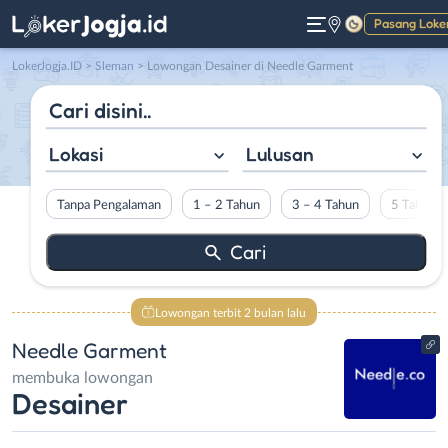
Pasang Loke
Gelap
LokerJogja.ID
>
Sleman
> Lowongan Desainer di Needle Garment
Lokasi
Lulusan
Tanpa Pengalaman
1 – 2 Tahun
3 – 4 Tahun
5 Tahun L
Lowongan terbit 2 bulan lalu
Needle Garment
membuka lowongan
Desainer