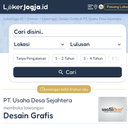
Pasang Loke
Gelap
LokerJogja.ID
>
Sleman
> Lowongan Desain Grafis di PT. Usaha Desa Sejahtera
Lokasi
Lulusan
Tanpa Pengalaman
1 – 2 Tahun
3 – 4 Tahun
5 Tahun L
Lowongan terbit 8 tahun lalu
PT. Usaha Desa Sejahtera
membuka lowongan
Desain Grafis