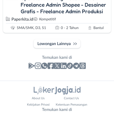
Freelance Admin Shopee - Desainer
Grafis - Freelance Admin Produksi
Paperkita.id
Kompetitif
SMA/SMK, D3, S1
0 - 2 Tahun
Bantul
Lowongan Lainnya
Temukan kami di
Laporan
Lowongan
Administrasi
Bantul
Nama
About Us
Contact Us
Ahli
Bebas
Lengkap
*
Kebijakan Privasi
Ketentuan Pemasangan
Gizi
(Remote
Temukan kami di