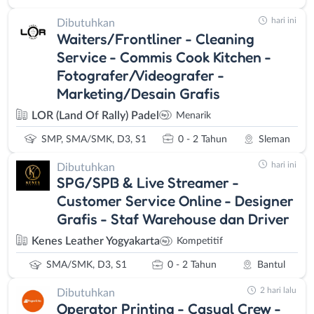
hari ini
Dibutuhkan
Waiters/Frontliner - Cleaning
Service - Commis Cook Kitchen -
Fotografer/Videografer -
Marketing/Desain Grafis
LOR (Land Of Rally) Padel
Menarik
SMP, SMA/SMK, D3, S1
0 - 2 Tahun
Sleman
hari ini
Dibutuhkan
SPG/SPB & Live Streamer -
Customer Service Online - Designer
Grafis - Staf Warehouse dan Driver
Kenes Leather Yogyakarta
Kompetitif
SMA/SMK, D3, S1
0 - 2 Tahun
Bantul
2 hari lalu
Dibutuhkan
Operator Printing - Casual Crew -