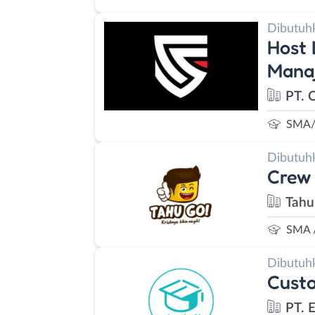
Dibutuh
Host 
Manaj
PT. 
SMA/
Dibutuh
Crew 
Tahu
SMA 
Dibutuh
Cust
PT. 