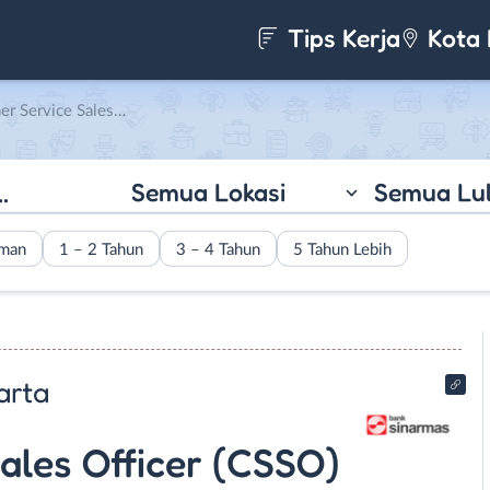
Tips Kerja
Kota 
 Teller di Bank Sinarmas KC Yogyakarta
Semua Lokasi
Semua Lu
aman
1 – 2 Tahun
3 – 4 Tahun
5 Tahun Lebih
arta
ales Officer (CSSO)