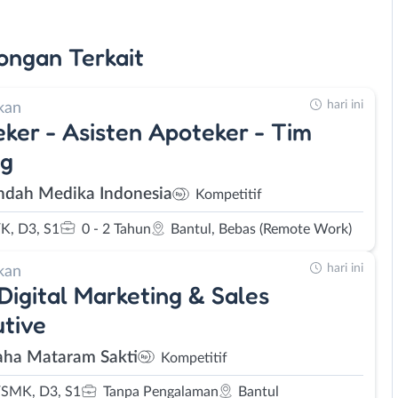
ongan
Terkait
hari ini
kan
ker - Asisten Apoteker - Tim
ng
Indah Medika Indonesia
Kompetitif
K, D3, S1
0 - 2 Tahun
Bantul, Bebas (Remote Work)
hari ini
kan
 Digital Marketing & Sales
tive
ha Mataram Sakti
Kompetitif
SMK, D3, S1
Tanpa Pengalaman
Bantul