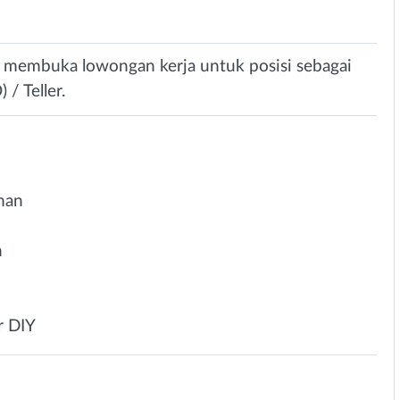
i membuka lowongan kerja untuk posisi sebagai
/ Teller.
man
n
r DIY