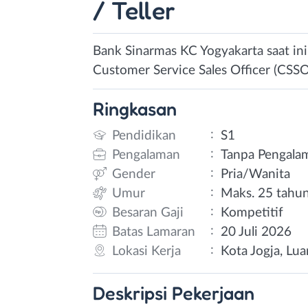
/ Teller
Bank Sinarmas KC Yogyakarta saat in
Customer Service Sales Officer (CSSO) 
Ringkasan
:
Pendidikan
S1
:
Pengalaman
Tanpa Pengala
:
Gender
Pria/Wanita
:
Umur
Maks. 25 tahu
:
Besaran Gaji
Kompetitif
:
Batas Lamaran
20 Juli 2026
:
Lokasi Kerja
Kota Jogja, Lua
Deskripsi
Pekerjaan