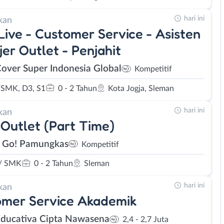
hari ini
kan
Live - Customer Service - Asisten
er Outlet - Penjahit
Cover Super Indonesia Global
Kompetitif
SMK, D3, S1
0 - 2 Tahun
Kota Jogja, Sleman
hari ini
kan
Outlet (Part Time)
 Go! Pamungkas
Kompetitif
/ SMK
0 - 2 Tahun
Sleman
hari ini
kan
omer Service Akademik
Educativa Cipta Nawasena
2,4 - 2,7 Juta