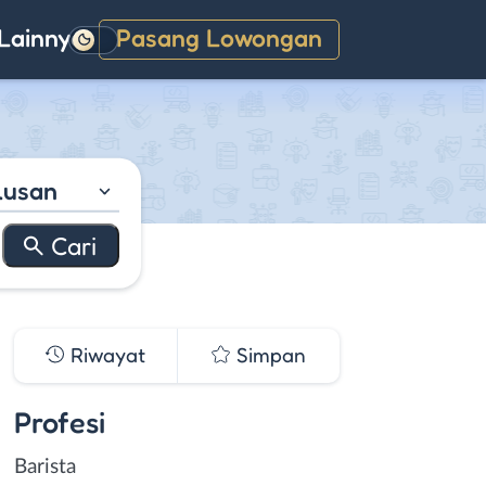
Lainnya
Pasang Lowongan
Gelap
lusan
Riwayat
Simpan
Profesi
Barista