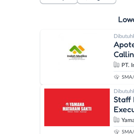
Low
Dibutuh
Apote
Calli
PT. 
SMA/
Dibutuh
Staff
Execu
Yama
SMA/