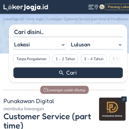
Pasang Loke
Gelap
LokerJogja.ID
>
Kota Jogja
> Lowongan Customer Service (part time) di Punakawan Digita
Lokasi
Lulusan
Tanpa Pengalaman
1 – 2 Tahun
3 – 4 Tahun
5 Tahun L
Lowongan sudah ditutup
Punakawan Digital
membuka lowongan
Customer Service (part
time)