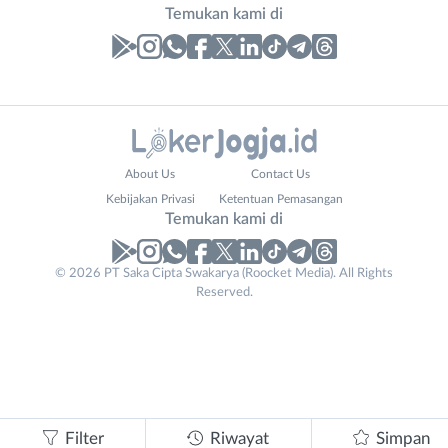
Temukan kami di
Laporan
Lowongan
Administrasi
Bantul
Nama
About Us
Contact Us
Ahli
Bebas
Lengkap
*
Kebijakan Privasi
Ketentuan Pemasangan
Gizi
(Remote
Temukan kami di
Ahli
Work)
Kecantikan
Gunungkidul
© 2026 PT Saka Cipta Swakarya (Roocket Media). All Rights
No. Telp /
Analis
Kota
Reserved.
Email
WhatsApp
*
*
/
Jogja
Peneliti
Kulon
Kirim kode
Animator
Progo
Apoteker
Luar
Email
*
Arsitek
DIY
Tidak
Asisten
Sleman
bisa
Filter
Riwayat
Simpan