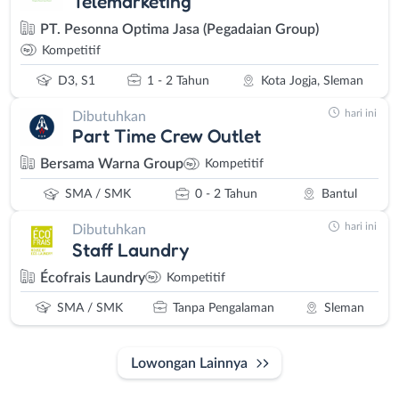
Telemarketing
PT. Pesonna Optima Jasa (Pegadaian Group)
Kompetitif
D3, S1
1 - 2 Tahun
Kota Jogja, Sleman
hari ini
Dibutuhkan
Part Time Crew Outlet
Bersama Warna Group
Kompetitif
SMA / SMK
0 - 2 Tahun
Bantul
hari ini
Dibutuhkan
Staff Laundry
Écofrais Laundry
Kompetitif
SMA / SMK
Tanpa Pengalaman
Sleman
Lowongan Lainnya