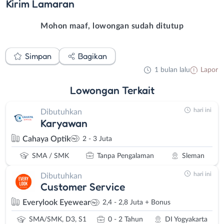
Kirim
Lamaran
Mohon maaf, lowongan sudah ditutup
Simpan
Bagikan
1 bulan lalu
Lapor
Lowongan
Terkait
hari ini
Dibutuhkan
Karyawan
Cahaya Optik
2 - 3 Juta
SMA / SMK
Tanpa Pengalaman
Sleman
hari ini
Dibutuhkan
Customer Service
Everylook Eyewear
2,4 - 2,8 Juta + Bonus
SMA/SMK, D3, S1
0 - 2 Tahun
DI Yogyakarta