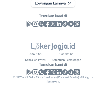
Lowongan Lainnya
Temukan kami di
Laporan
Lowongan
Administrasi
Bantul
Nama
About Us
Contact Us
Ahli
Bebas
Lengkap
*
Kebijakan Privasi
Ketentuan Pemasangan
Gizi
(Remote
Temukan kami di
Ahli
Work)
Kecantikan
Gunungkidul
© 2026 PT Saka Cipta Swakarya (Roocket Media). All Rights
No. Telp /
Analis
Kota
Reserved.
Email
WhatsApp
*
*
/
Jogja
Peneliti
Kulon
Kirim kode
Animator
Progo
Apoteker
Luar