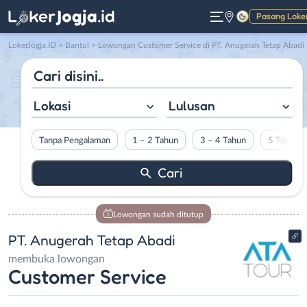
Pasang Loke
Gelap
LokerJogja.ID
>
Bantul
> Lowongan Customer Service di PT. Anugerah Tetap Abadi
Lokasi
Lulusan
Tanpa Pengalaman
1 – 2 Tahun
3 – 4 Tahun
5 Tahun L
Lowongan sudah ditutup
PT. Anugerah Tetap Abadi
membuka lowongan
Customer Service