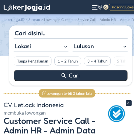
Pasang Loke
Gelap
LokerJogja.ID
>
Sleman
> Lowongan Customer Service Call – Admin HR – Admin Data di CV. Letlock Indonesia
Lokasi
Lulusan
Tanpa Pengalaman
1 – 2 Tahun
3 – 4 Tahun
5 Tahun L
Lowongan terbit 3 tahun lalu
CV. Letlock Indonesia
membuka lowongan
Customer Service Call -
Admin HR - Admin Data