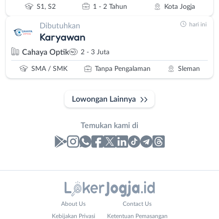
S1, S2
1 - 2 Tahun
Kota Jogja
hari ini
Dibutuhkan
Karyawan
Cahaya Optik
2 - 3 Juta
SMA / SMK
Tanpa Pengalaman
Sleman
Lowongan Lainnya
Temukan kami di
Laporan
Lowongan
Administrasi
Bantul
Nama
About Us
Contact Us
Ahli
Bebas
Lengkap
*
Kebijakan Privasi
Ketentuan Pemasangan