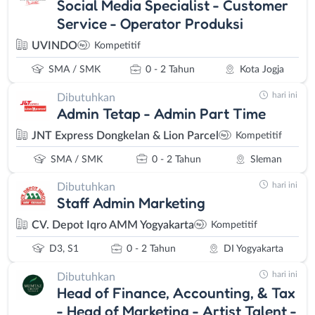
Social Media Specialist - Customer
Service - Operator Produksi
UVINDO
Kompetitif
SMA / SMK
0 - 2 Tahun
Kota Jogja
hari ini
Dibutuhkan
Admin Tetap - Admin Part Time
JNT Express Dongkelan & Lion Parcel
Kompetitif
SMA / SMK
0 - 2 Tahun
Sleman
hari ini
Dibutuhkan
Staff Admin Marketing
CV. Depot Iqro AMM Yogyakarta
Kompetitif
D3, S1
0 - 2 Tahun
DI Yogyakarta
hari ini
Dibutuhkan
Head of Finance, Accounting, & Tax
- Head of Marketing - Artist Talent -