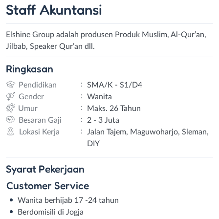
Staff Akuntansi
Elshine Group adalah produsen Produk Muslim, Al-Qur’an,
Jilbab, Speaker Qur’an dll.
Ringkasan
:
Pendidikan
SMA/K - S1/D4
:
Gender
Wanita
:
Umur
Maks. 26 Tahun
:
Besaran Gaji
2 - 3 Juta
:
Lokasi Kerja
Jalan Tajem, Maguwoharjo, Sleman,
DIY
Syarat
Pekerjaan
Customer Service
Wanita berhijab 17 -24 tahun
Berdomisili di Jogja