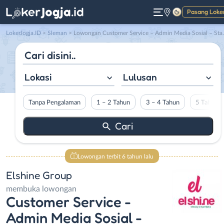
Pasang Loke
Gelap
LokerJogja.ID
>
Sleman
> Lowongan Customer Service – Admin Media Sosial – Staff Akuntansi di Elshine Group
Lokasi
Lulusan
Tanpa Pengalaman
1 – 2 Tahun
3 – 4 Tahun
5 Tahun L
Lowongan terbit 6 tahun lalu
Elshine Group
membuka lowongan
Customer Service -
Admin Media Sosial -