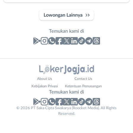
Lowongan Lainnya
Temukan kami di
Laporan
Lowongan
Administrasi
Bantul
Nama
About Us
Contact Us
Ahli
Bebas
Lengkap
*
Kebijakan Privasi
Ketentuan Pemasangan
Gizi
(Remote
Temukan kami di
Ahli
Work)
Kecantikan
Gunungkidul
© 2026 PT Saka Cipta Swakarya (Roocket Media). All Rights
No. Telp /
Analis
Kota
Reserved.
Email
WhatsApp
*
*
/
Jogja
Peneliti
Kulon
Kirim kode
Animator
Progo