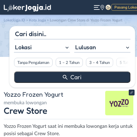
Pasang Loke
Gelap
LokerJogja.ID
>
Kota Jogja
> Lowongan Crew Store di Yozzo Frozen Yogurt
Lokasi
Lulusan
Tanpa Pengalaman
1 – 2 Tahun
3 – 4 Tahun
5 Tahun L
Yozzo Frozen Yogurt
membuka lowongan
Crew Store
Yozzo Frozen Yogurt saat ini membuka lowongan kerja untuk
posisi sebagai Crew Store.