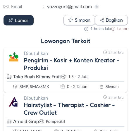
:
Email
yozzogurt@gmail.com
Email
Simpan
Bagikan
Lamar
1 bulan lalu
Lapor
Lowongan
Terkait
2 hari lalu
Dibutuhkan
Pengirim - Kasir + Konten Kreator -
Produksi
Toko Buah Kimmy Fruit
1,5 - 2 Juta
SMP, SMA/SMK
0 - 2 Tahun
Sleman
2 hari lalu
Dibutuhkan
Hairstylist - Therapist - Cashier -
Crew Outlet
Arnold Grup
Kompetitif