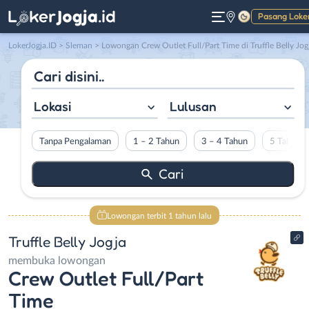
Pasang Loke
Gelap
LokerJogja.ID
>
Sleman
> Lowongan Crew Outlet Full/Part Time di Truffle Belly Jog
Lokasi
Lulusan
Tanpa Pengalaman
1 – 2 Tahun
3 – 4 Tahun
5 Tahun L
Lowongan terbit 1 tahun lalu
Truffle Belly Jogja
membuka lowongan
Crew Outlet Full/Part
Time