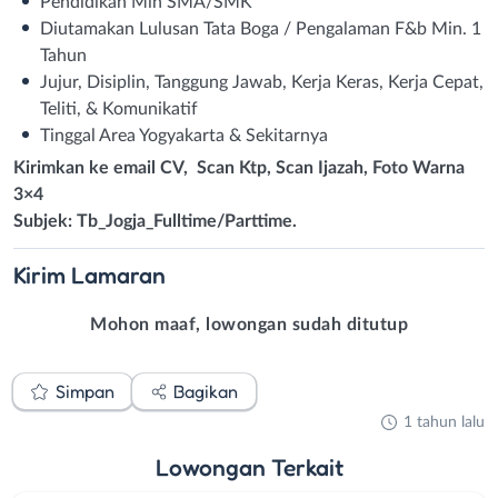
Pendidikan Min SMA/SMK
Diutamakan Lulusan Tata Boga / Pengalaman F&b Min. 1
Tahun
Jujur, Disiplin, Tanggung Jawab, Kerja Keras, Kerja Cepat,
Teliti, & Komunikatif
Tinggal Area Yogyakarta & Sekitarnya
Kirimkan ke email CV, Scan Ktp, Scan Ijazah, Foto Warna
3×4
Subjek: Tb_Jogja_Fulltime/Parttime.
Kirim
Lamaran
Mohon maaf, lowongan sudah ditutup
Simpan
Bagikan
1 tahun lalu
Lowongan
Terkait