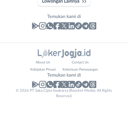
Lowongan Lainnya
Temukan kami di
Laporan
Lowongan
Administrasi
Bantul
Nama
About Us
Contact Us
Ahli
Bebas
Lengkap
*
Kebijakan Privasi
Ketentuan Pemasangan
Gizi
(Remote
Temukan kami di
Ahli
Work)
Kecantikan
Gunungkidul
© 2026 PT Saka Cipta Swakarya (Roocket Media). All Rights
No. Telp /
Analis
Kota
Reserved.
Email
WhatsApp
*
*
/
Jogja
Peneliti
Kulon
Kirim kode
Animator
Progo
Apoteker
Luar