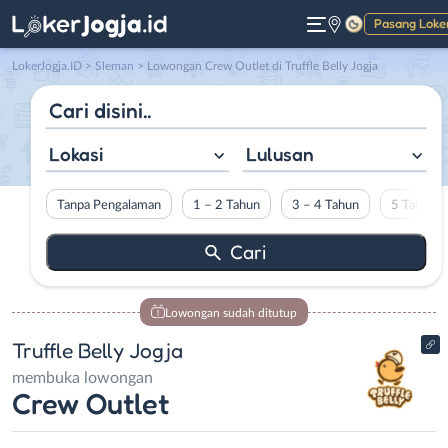
Pasang Loke
Gelap
LokerJogja.ID
>
Sleman
> Lowongan Crew Outlet di Truffle Belly Jogja
Lokasi
Lulusan
Tanpa Pengalaman
1 – 2 Tahun
3 – 4 Tahun
5 Tahun L
Lowongan sudah ditutup
Truffle Belly Jogja
membuka lowongan
Crew Outlet