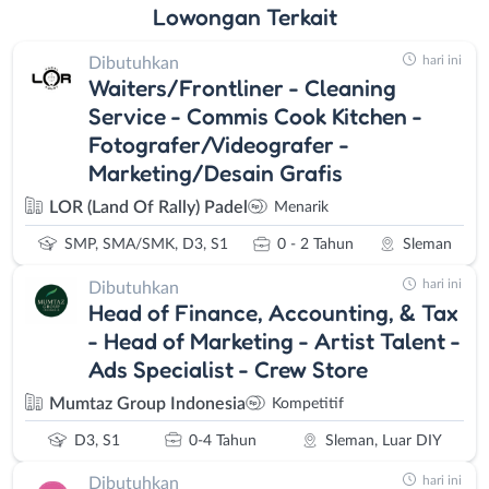
Lowongan
Terkait
hari ini
Dibutuhkan
Waiters/Frontliner - Cleaning
Service - Commis Cook Kitchen -
Fotografer/Videografer -
Marketing/Desain Grafis
LOR (Land Of Rally) Padel
Menarik
SMP, SMA/SMK, D3, S1
0 - 2 Tahun
Sleman
hari ini
Dibutuhkan
Head of Finance, Accounting, & Tax
- Head of Marketing - Artist Talent -
Ads Specialist - Crew Store
Mumtaz Group Indonesia
Kompetitif
D3, S1
0-4 Tahun
Sleman, Luar DIY
hari ini
Dibutuhkan