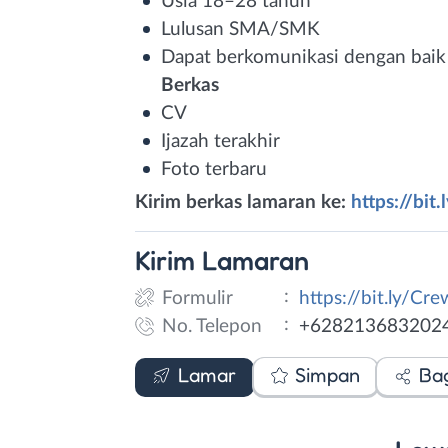
Usia 18–28 tahun
Lulusan SMA/SMK
Dapat berkomunikasi dengan baik
Berkas
CV
Ijazah terakhir
Foto terbaru
Kirim berkas lamaran ke:
https://bit
Kirim
Lamaran
:
Formulir
https://bit.ly/Cr
:
No. Telepon
+628213683202
Formulir
WhatsApp
Lamar
Simpan
Ba