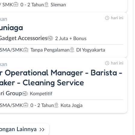
/ SMK
0 - 2 Tahun
Sleman
hari ini
kan
uniaga
adget Accessories
2 Juta + Bonus
 SMA/SMK
Tanpa Pengalaman
DI Yogyakarta
hari ini
kan
r Operational Manager - Barista -
aker - Cleaning Service
ari Group
Kompetitif
 SMA/SMK
0 - 2 Tahun
Kota Jogja
ongan Lainnya