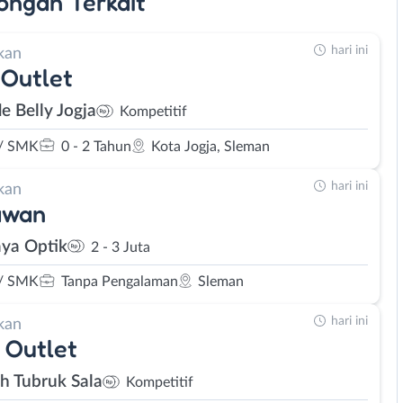
ongan
Terkait
hari ini
kan
Outlet
le Belly Jogja
Kompetitif
/ SMK
0 - 2 Tahun
Kota Jogja, Sleman
hari ini
kan
awan
ya Optik
2 - 3 Juta
/ SMK
Tanpa Pengalaman
Sleman
hari ini
kan
 Outlet
eh Tubruk Sala
Kompetitif