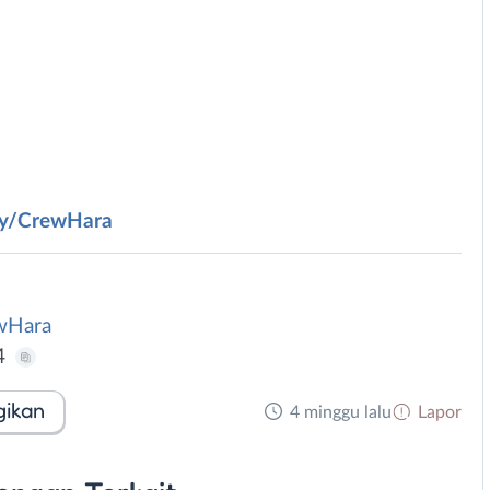
.ly/CrewHara
ewHara
4
gikan
4 minggu lalu
Lapor