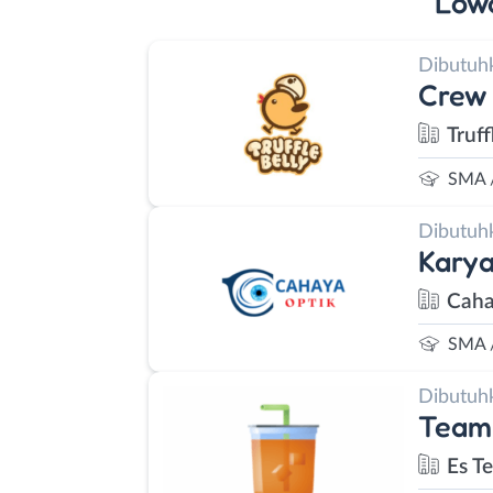
Low
Dibutuh
Crew 
Truff
SMA 
Dibutuh
Kary
Caha
SMA 
Dibutuh
Team
Es T