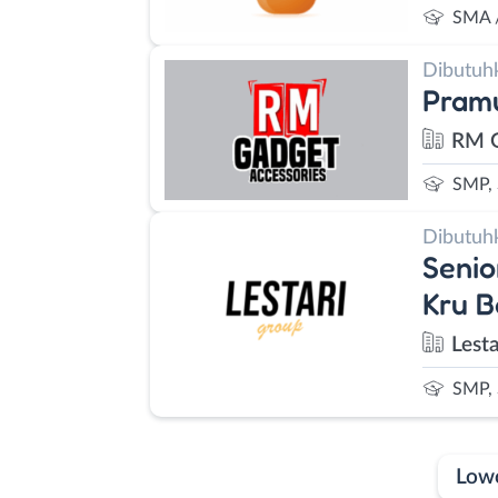
SMA 
Dibutuh
Pram
RM G
SMP,
Dibutuh
Senio
Kru B
Lest
SMP,
Low