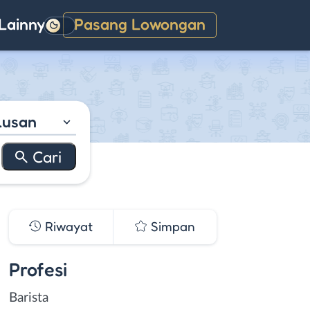
Lainnya
Pasang Lowongan
Gelap
lusan
Riwayat
Simpan
Profesi
Barista